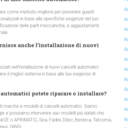
A
are come metodo migliore per prevenire guasti
onalizzati in base alle specifiche esigenze del tuo
A
rificazione delle parti meccaniche, e aggiustamenti
A
male.
A
nisce anche l’installazione di nuovi
A
A
izzati nell’installazione di nuovi cancelli automatici.
A
 il miglior sistema in base alle tue esigenze di
A
A
 automatici potete riparare o installare?
A
 marche e modelli di cancelli automatici. Siamo
A
e e possiamo intervenire sia i modelli più datati che
A
 NICE o APRIMATIC, Sea, Fadini, Ditec, Beninca, Telcoma,
ius, GiBiDi.