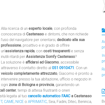
Alla ricerca di un
esperto locale
, con profonda
conoscenza di
Castenaso
e dintorni, che non richiede
l’uso del navigatore per orientarsi,
dedicato alla sua
A
professione
, proattivo e in grado di offrire
p
un’
assistenza rapida
, con
costi trasparenti
e senza
I
inutili ritardi per
Assistenza Somfy Castenaso
?
p
La soluzione è
affidarsi ad Giacomo
, accessibile
attraverso il contatto diretto al
051 0910471
. Con un
R
veicolo completamente attrezzato
, Giacomo è pronto a
p
intervenire presso la tua abitazione, ufficio o negozio in
ogni
zona di Bologna e provincia
, garantendo un
call center
, tempi di attesa frustranti o oneri
sità legata al tuo
cancello automatico
FAAC
a Castenaso
B
FT
,
CAME
,
NICE
o
APRIMATIC
, Sea, Fadini, Ditec, Beninca,