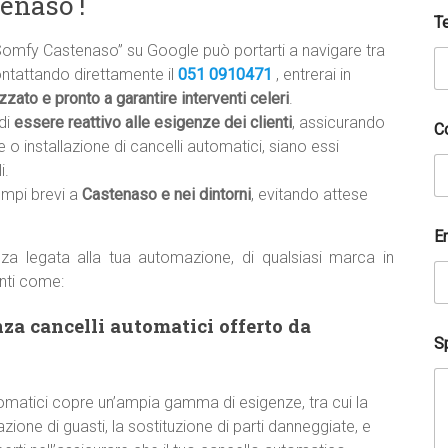
tenaso !
T
Somfy Castenaso” su Google può portarti a navigare tra
 contattando direttamente il
051 0910471
, entrerai in
zzato e pronto a garantire interventi celeri
.
di
essere reattivo alle esigenze dei clienti
, assicurando
C
 o installazione di cancelli automatici, siano essi
i.
empi brevi a
Castenaso e nei dintorni
, evitando attese
E
za legata alla tua automazione, di qualsiasi marca in
nti come:
nza cancelli automatici offerto da
Sp
utomatici copre un’ampia gamma di esigenze, tra cui la
zione di guasti, la sostituzione di parti danneggiate, e