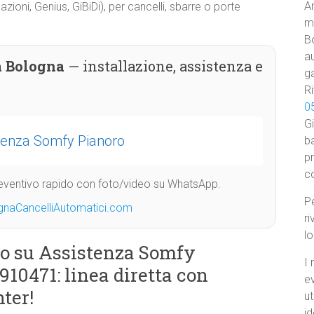
Am
ioni, Genius, GiBiDi), per cancelli, sbarre o porte
ma
B
au
a Bologna
— installazione, assistenza e
ga
Ri
0
Gi
tenza Somfy Pianoro
ba
p
c
Preventivo rapido con foto/video su WhatsApp.
Pe
gnaCancelliAutomatici.com
ri
l
o su Assistenza Somfy
I 
910471: linea diretta con
e
ter!
ut
id