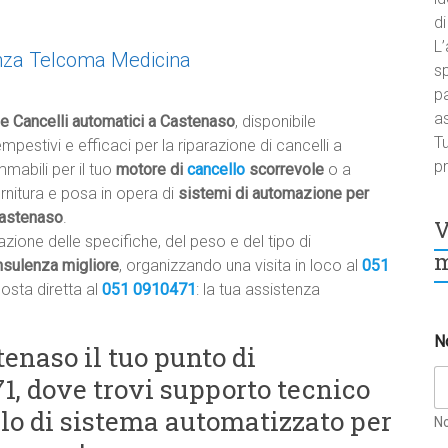
di
L’
nza Telcoma Medicina
sp
pa
a
e Cancelli automatici a Castenaso
, disponibile
Tu
tempestivi e efficaci per la riparazione di cancelli a
pr
abili per il tuo
motore di
cancello
scorrevole
o a
ornitura e posa in opera di
sistemi di automazione per
Castenaso
.
V
zione delle specifiche, del peso e del tipo di
m
nsulenza migliore
, organizzando una visita in loco al
051
posta diretta al
051 0910471
: la tua assistenza
N
enaso il tuo punto di
71, dove trovi supporto tecnico
llo di sistema automatizzato per
N