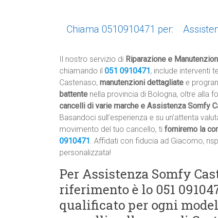
Chiama 0510910471 per:
Assiste
Il nostro servizio di
Riparazione e Manutenzion
chiamando il
051 0910471
, include interventi 
Castenaso,
manutenzioni dettagliate
e programm
battente
nella provincia di Bologna, oltre alla f
cancelli di varie marche e Assistenza Somfy 
Basandoci sull’esperienza e su un’attenta valuta
movimento del tuo cancello, ti
forniremo la co
0910471
. Affidati con fiducia ad Giacomo, ris
personalizzata!
Per Assistenza Somfy Cast
riferimento è lo 051 09104
qualificato per ogni mode