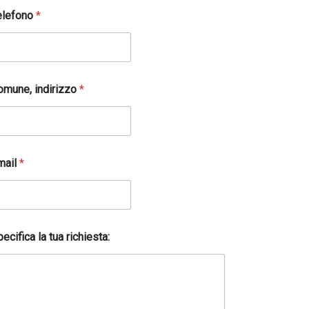
elefono
*
omune, indirizzo
*
mail
*
ecifica la tua richiesta: