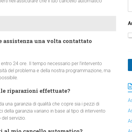
erti nell’assicurare che il tuo cancello automatico
A
e assistenza una volta contattato
 entro 24 ore. Il tempo necessario per l’intervento
ssità del problema e della nostra programmazione, ma
ossibile.
e riparazioni effettuate?
A
a una garanzia di qualità che copre sia i pezzi di
A
 della garanzia variano in base al tipo di intervento
del servizio.
A
i al mio cancello automatico?
A