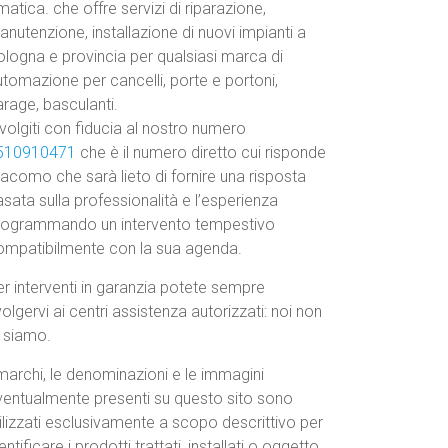
atica. che offre servizi di riparazione,
nutenzione, installazione di nuovi impianti a
ologna e provincia per qualsiasi marca di
tomazione per cancelli, porte e portoni,
rage, basculanti.
volgiti con fiducia al nostro numero
510910471
che è il numero diretto cui risponde
acomo che sarà lieto di fornire una risposta
sata sulla professionalità e l’esperienza
rogrammando un intervento tempestivo
ompatibilmente con la sua agenda.
r interventi in garanzia potete sempre
volgervi ai centri assistenza autorizzati: noi non
o siamo.
marchi, le denominazioni e le immagini
ventualmente presenti su questo sito sono
ilizzati esclusivamente a scopo descrittivo per
entificare i prodotti trattati, installati o oggetto