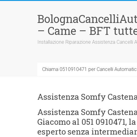
Vai
al
BolognaCancelliAu
contenuto
– Came – BFT tutte
Installazione Riparazione Assistenza Cancelli 
Chiama 0510910471 per Cancelli Automatici
Assistenza Somfy Casten
Assistenza Somfy Castena
Giacomo al 051 0910471, la
esperto senza intermediari