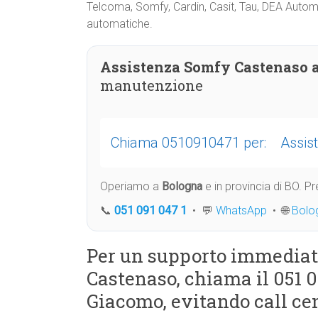
Telcoma, Somfy, Cardin, Casit, Tau, DEA Automaz
automatiche.
Assistenza Somfy Castenaso 
manutenzione
Chiama 0510910471 per:
Assis
Operiamo a
Bologna
e in provincia di BO. 
📞
051 091 047 1
• 💬
WhatsApp
• 🌐
Bolo
Per un supporto immediat
Castenaso, chiama il 051 0
Giacomo, evitando call cen