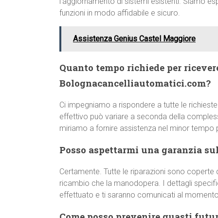
l’aggiornamento di sistemi esistenti. Siamo esp
funzioni in modo affidabile e sicuro.
Assistenza Genius Castel Maggiore
Quanto tempo richiede per ricever
Bolognacancelliautomatici.com?
Ci impegniamo a rispondere a tutte le richieste
effettivo può variare a seconda della comple
miriamo a fornire assistenza nel minor tempo p
Posso aspettarmi una garanzia sull
Certamente. Tutte le riparazioni sono coperte d
ricambio che la manodopera. I dettagli specifici
effettuato e ti saranno comunicati al momento 
Come posso prevenire guasti futur