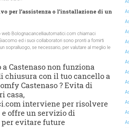
A
o per l’assistenza o l’installazione di un
A
A
A
 sito web Bolognacancelliautomatici.com chiamaci
Giacomo ed i suoi collaboratori sono pronti a fornirti
A
 un sopralluogo, se necessario, per valutare al meglio le
A
A
to a Castenaso non funziona
A
 chiusura con il tuo cancello a
A
omfy Castenaso ? Evita di
A
i casa,
.com interviene per risolvere
A
e offre un servizio di
A
per evitare future
A