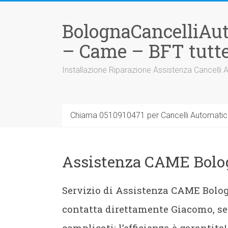
Vai
al
BolognaCancelliAu
contenuto
– Came – BFT tutte
Installazione Riparazione Assistenza Cancelli 
Chiama 0510910471 per Cancelli Automatici
Assistenza CAME Bolo
Servizio di Assistenza CAME Bologn
contatta direttamente Giacomo, se
complicati: l’efficienza è garantita!