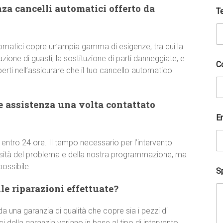
nza cancelli automatici offerto da
T
utomatici copre un’ampia gamma di esigenze, tra cui la
zione di guasti, la sostituzione di parti danneggiate, e
C
erti nell’assicurare che il tuo cancello automatico
e assistenza una volta contattato
E
 entro 24 ore. Il tempo necessario per l’intervento
ssità del problema e della nostra programmazione, ma
ossibile.
Sp
e riparazioni effettuate?
a una garanzia di qualità che copre sia i pezzi di
 della garanzia variano in base al tipo di intervento