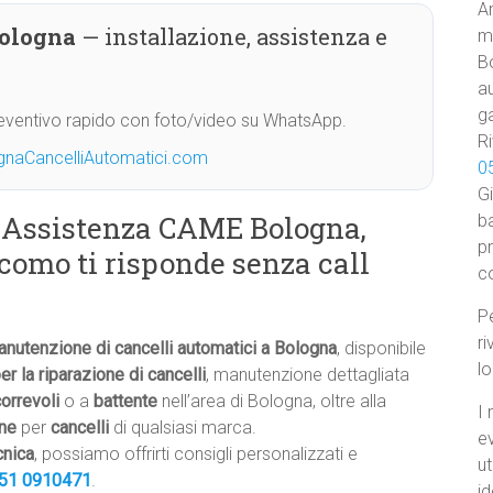
Am
Bologna
— installazione, assistenza e
ma
B
au
ga
Preventivo rapido con foto/video su WhatsApp.
Ri
gnaCancelliAutomatici.com
0
Gi
u Assistenza CAME Bologna,
ba
p
acomo ti risponde senza call
c
Pe
ri
manutenzione di cancelli automatici a Bologna
, disponibile
l
er la riparazione di cancelli
, manutenzione dettagliata
correvoli
o a
battente
nell’area di Bologna, oltre alla
I 
one
per
cancelli
di qualsiasi marca.
e
cnica
, possiamo offrirti consigli personalizzati e
ut
51 0910471
.
id