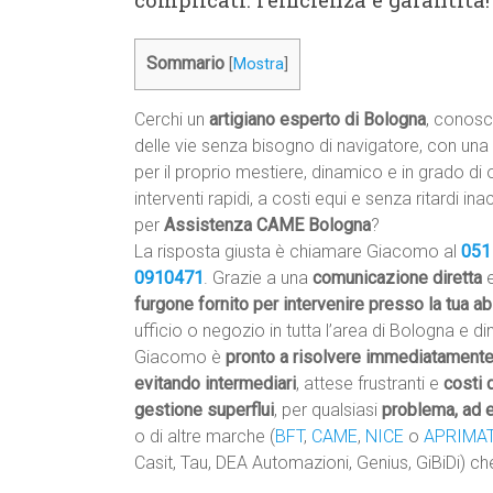
Sommario
[
Mostra
]
Cerchi un
artigiano esperto di Bologna
, conosc
delle vie senza bisogno di navigatore, con un
per il proprio mestiere, dinamico e in grado di o
interventi rapidi, a costi equi e senza ritardi ina
per
Assistenza CAME Bologna
?
La risposta giusta è chiamare Giacomo al
051
0910471
. Grazie a una
comunicazione diretta
e
furgone fornito per intervenire presso la tua a
ufficio o negozio in tutta l’area di Bologna e din
Giacomo è
pronto a risolvere immediatament
evitando intermediari
, attese frustranti e
costi 
gestione superflui
, per qualsiasi
problema, ad e
o di altre marche (
BFT
,
CAME
,
NICE
o
APRIMAT
Casit, Tau, DEA Automazioni, Genius, GiBiDi) c