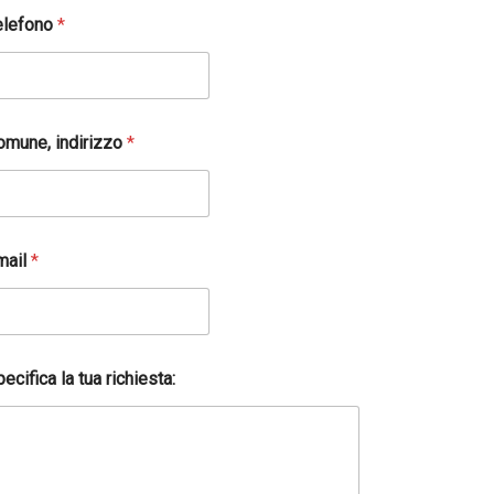
elefono
*
omune, indirizzo
*
mail
*
ecifica la tua richiesta: