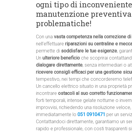
ogni tipo di inconveniente 
manutenzione preventiva 
problematiche!
Con una
vasta competenza nella correzione di
nell’effettuare
riparazioni su centraline e mecc
permette di
soddisfare le tue esigenze
, gara
Un
ulteriore beneficio
che scoprirai contattand
dialogare direttamente
, senza intermediari o a
ricevere consigli efficaci per una gestione sic
tempestivo, nei tempi che concorderemo tele
Un cancello elettrico situato in una proprietà
incontrare
ostacoli al suo corretto funzioname
forti temporali, intense gelate notturne o inve
improvvisi, richiedendo una risoluzione veloc
immediatamente lo
051 0910471
per un servi
Contattandoci direttamente, garantiamo un ser
rapido e professionale, con costi trasparenti sin d