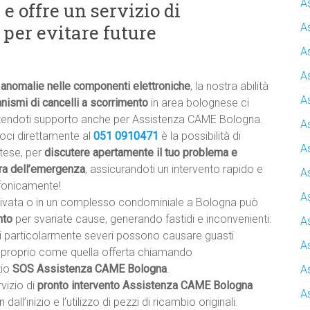
A
e offre un servizio di
per evitare future
A
A
A
 anomalie nelle componenti elettroniche
, la nostra abilità
A
anismi di cancelli a scorrimento
in area bolognese ci
ntendoti supporto anche per Assistenza CAME Bologna.
A
oci direttamente al
051 0910471
è la possibilità di
A
ttese, per
discutere apertamente il tuo problema e
ura dell’emergenza
, assicurandoti un intervento rapido e
A
fonicamente!
A
 privata o in un complesso condominiale a Bologna può
nto
per svariate cause, generando fastidi e inconvenienti:
A
rni particolarmente severi possono causare guasti
A
e, proprio come quella offerta chiamando
zio
SOS Assistenza CAME Bologna
.
A
vizio di
pronto intervento Assistenza CAME Bologna
A
all’inizio e l’utilizzo di pezzi di ricambio originali.