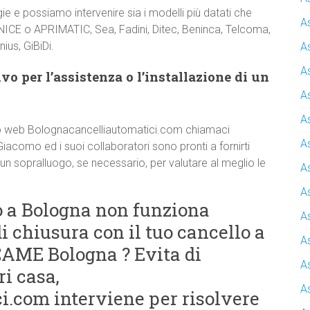
e e possiamo intervenire sia i modelli più datati che
A
 NICE o APRIMATIC, Sea, Fadini, Ditec, Beninca, Telcoma,
ius, GiBiDi.
A
A
o per l’assistenza o l’installazione di un
A
A
 sito web Bolognacancelliautomatici.com chiamaci
A
Giacomo ed i suoi collaboratori sono pronti a fornirti
 un sopralluogo, se necessario, per valutare al meglio le
A
A
to a Bologna non funziona
A
 chiusura con il tuo cancello a
A
CAME Bologna ? Evita di
A
i casa,
A
.com interviene per risolvere