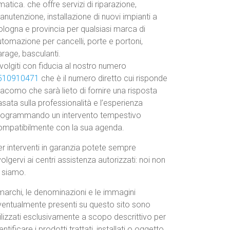
atica. che offre servizi di riparazione,
nutenzione, installazione di nuovi impianti a
ologna e provincia per qualsiasi marca di
tomazione per cancelli, porte e portoni,
rage, basculanti.
volgiti con fiducia al nostro numero
510910471
che è il numero diretto cui risponde
acomo che sarà lieto di fornire una risposta
sata sulla professionalità e l’esperienza
rogrammando un intervento tempestivo
ompatibilmente con la sua agenda.
r interventi in garanzia potete sempre
volgervi ai centri assistenza autorizzati: noi non
o siamo.
marchi, le denominazioni e le immagini
ventualmente presenti su questo sito sono
ilizzati esclusivamente a scopo descrittivo per
entificare i prodotti trattati, installati o oggetto