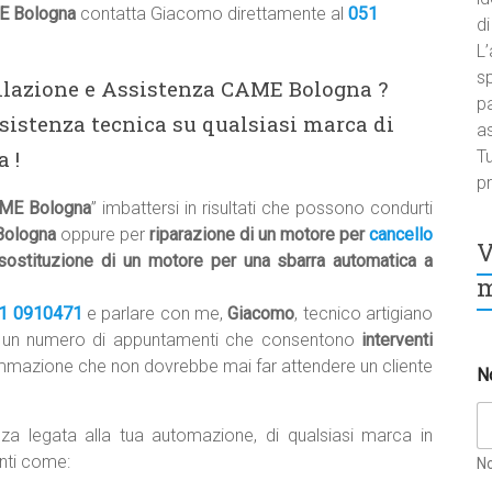
E Bologna
contatta Giacomo direttamente al
051
di
L’
sp
allazione e Assistenza CAME Bologna ?
pa
sistenza tecnica su qualsiasi marca di
a
 !
Tu
pr
AME Bologna
” imbattersi in risultati che possono condurti
Bologna
oppure per
riparazione di un motore per
cancello
V
sostituzione di un motore per una sbarra automatica a
m
1 0910471
e parlare con me,
Giacomo
, tecnico artigiano
n un numero di appuntamenti che consentono
interventi
mazione che non dovrebbe mai far attendere un cliente
N
za legata alla tua automazione, di qualsiasi marca in
nti come:
N