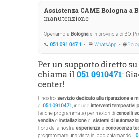
Assistenza CAME Bologna a 
manutenzione
Operiamo a
Bologna
e in provincia di BO. 
📞
051 091 047 1
• 💬
WhatsApp
• 🌐
Bolo
Per un supporto diretto s
chiama il
051 0910471
: Gi
center!
Il nostro
servizio dedicato alla riparazione e 
al
051 0910471
, include
interventi tempestivi p
(anche programmata) per motori di
cancelli s
vendita
e
installazione
di
sistemi di automazi
Forti della nostra
esperienza
e
conoscenza te
programmare una visita in loco chiamando il
0