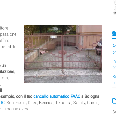
itore
a passione
ffrire
A
ccettabili
p
I
 un
p
bitazione
,
R
torni,
p
e
,
di
sempio, con il tuo
cancello automatico
FAAC
a Bologna
IC
, Sea, Fadini, Ditec, Beninca, Telcoma, Somfy, Cardin,
he tu possa avere.
B