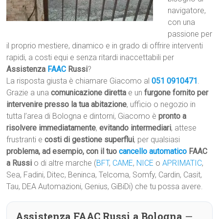
navigatore,
con una
passione per
il proprio mestiere, dinamico e in grado di offrire interventi
rapidi, a costi equi e senza ritardi inaccettabili per
Assistenza
FAAC
Russi
?
La risposta giusta è chiamare Giacomo al
051 0910471
.
Grazie a una
comunicazione diretta
e un
furgone fornito per
intervenire presso la tua abitazione
, ufficio o negozio in
tutta l’area di Bologna e dintorni, Giacomo è
pronto a
risolvere immediatamente
,
evitando intermediari
, attese
frustranti e
costi di gestione superflui
, per qualsiasi
problema, ad esempio, con il tuo
cancello automatico
FAAC
a Russi
o di altre marche (
BFT
,
CAME
,
NICE
o
APRIMATIC
,
Sea, Fadini, Ditec, Beninca, Telcoma, Somfy, Cardin, Casit,
Tau, DEA Automazioni, Genius, GiBiDi) che tu possa avere.
Assistenza FAAC Russi a Bologna
—