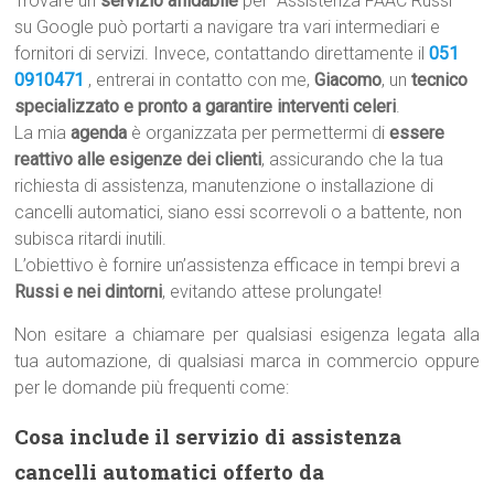
Trovare un
servizio affidabile
per “Assistenza FAAC Russi”
su Google può portarti a navigare tra vari intermediari e
fornitori di servizi. Invece, contattando direttamente il
051
0910471
, entrerai in contatto con me,
Giacomo
, un
tecnico
specializzato e pronto a garantire interventi celeri
.
La mia
agenda
è organizzata per permettermi di
essere
reattivo alle esigenze dei clienti
, assicurando che la tua
richiesta di assistenza, manutenzione o installazione di
cancelli automatici, siano essi scorrevoli o a battente, non
subisca ritardi inutili.
L’obiettivo è fornire un’assistenza efficace in tempi brevi a
Russi e nei dintorni
, evitando attese prolungate!
Non esitare a chiamare per qualsiasi esigenza legata alla
tua automazione, di qualsiasi marca in commercio oppure
per le domande più frequenti come:
Cosa include il servizio di assistenza
cancelli automatici offerto da