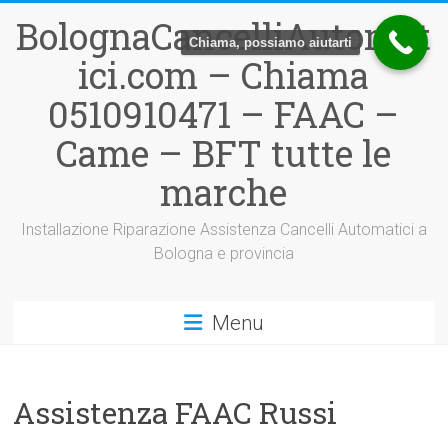
Vai
BolognaCancelliAutomat
al
Chiama, possiamo aiutarti
contenuto
ici.com – Chiama
0510910471 – FAAC –
Came – BFT tutte le
marche
Installazione Riparazione Assistenza Cancelli Automatici a
Bologna e provincia
Menu
Assistenza FAAC Russi