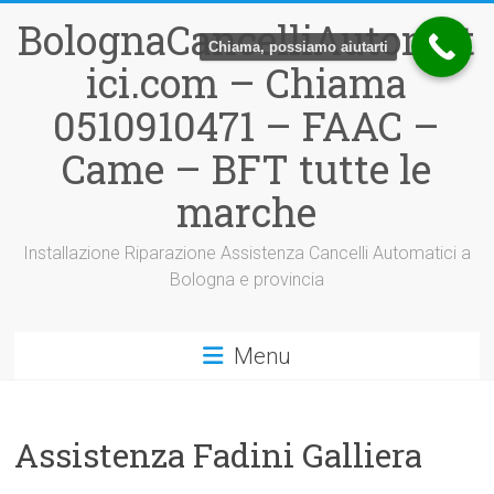
Vai
BolognaCancelliAutomat
al
Chiama, possiamo aiutarti
contenuto
ici.com – Chiama
0510910471 – FAAC –
Came – BFT tutte le
marche
Installazione Riparazione Assistenza Cancelli Automatici a
Bologna e provincia
Menu
Assistenza Fadini Galliera