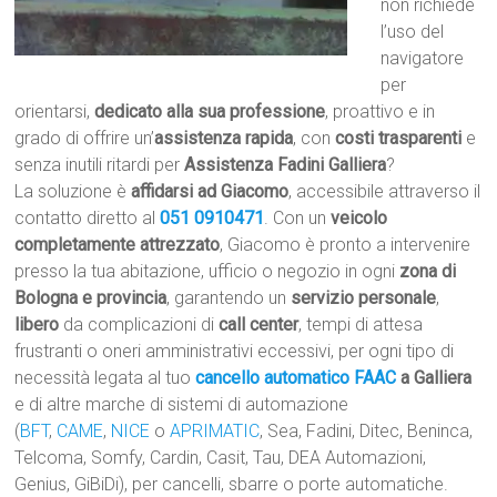
non richiede
l’uso del
navigatore
per
orientarsi,
dedicato alla sua professione
, proattivo e in
grado di offrire un’
assistenza rapida
, con
costi trasparenti
e
senza inutili ritardi per
Assistenza Fadini Galliera
?
La soluzione è
affidarsi ad Giacomo
, accessibile attraverso il
contatto diretto al
051 0910471
. Con un
veicolo
completamente attrezzato
, Giacomo è pronto a intervenire
presso la tua abitazione, ufficio o negozio in ogni
zona di
Bologna e provincia
, garantendo un
servizio personale
,
libero
da complicazioni di
call center
, tempi di attesa
frustranti o oneri amministrativi eccessivi, per ogni tipo di
necessità legata al tuo
cancello automatico
FAAC
a Galliera
e di altre marche di sistemi di automazione
(
BFT
,
CAME
,
NICE
o
APRIMATIC
, Sea, Fadini, Ditec, Beninca,
Telcoma, Somfy, Cardin, Casit, Tau, DEA Automazioni,
Genius, GiBiDi), per cancelli, sbarre o porte automatiche.