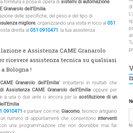
la fornitura e posa in opera di
sistemi di automazione
di
 Granarolo dell’Emilia
.
L’
zione delle specifiche, del peso e del tipo di
sp
nsulenza migliore
, organizzando una visita in loco al
051
pa
posta diretta al
051 0910471
: la tua assistenza
a
Tu
pr
tallazione e Assistenza CAME Granarolo
r ricevere assistenza tecnica su qualsiasi
V
 a Bologna !
m
CAME Granarolo dell’Emilia
” imbattersi in risultati che
di Assistenza CAME Granarolo dell’Emilia
oppure per
e a una o due ante o ancora per la
sostituzione di un
N
ell’Emilia
.
1 0910471
e parlare con me,
Giacomo
, tecnico artigiano
n un numero di appuntamenti che consentono
interventi
con una programmazione che non dovrebbe mai far
N
massimo!