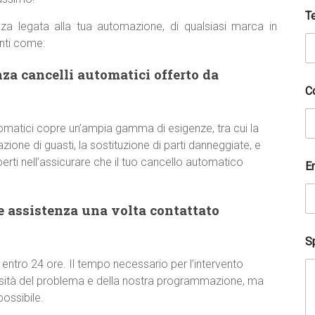
T
za legata alla tua automazione, di qualsiasi marca in
nti come:
nza cancelli automatici offerto da
C
utomatici copre un’ampia gamma di esigenze, tra cui la
zione di guasti, la sostituzione di parti danneggiate, e
erti nell’assicurare che il tuo cancello automatico
E
e assistenza una volta contattato
Sp
 entro 24 ore. Il tempo necessario per l’intervento
ssità del problema e della nostra programmazione, ma
ossibile.