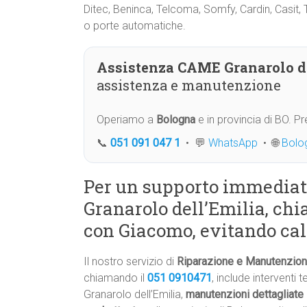
Ditec, Beninca, Telcoma, Somfy, Cardin, Casit, T
o porte automatiche.
Assistenza CAME Granarolo de
assistenza e manutenzione
Operiamo a
Bologna
e in provincia di BO. 
📞
051 091 047 1
• 💬
WhatsApp
• 🌐
Bolo
Per un supporto immedia
Granarolo dell’Emilia, chia
con Giacomo, evitando call
Il nostro servizio di
Riparazione e Manutenzione 
chiamando il
051 0910471
, include interventi 
Granarolo dell’Emilia,
manutenzioni dettagliate