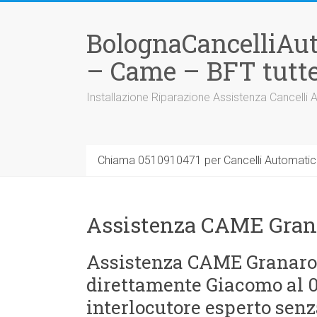
Vai
al
BolognaCancelliAu
contenuto
– Came – BFT tutte
Installazione Riparazione Assistenza Cancelli 
Chiama 0510910471 per Cancelli Automatici
Assistenza CAME Grana
Assistenza CAME Granarolo
direttamente Giacomo al 05
interlocutore esperto senz