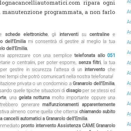
A
olognacancelliautomatici.com ripara ogni
una manutenzione programmata, a non farlo
A
A
A
le
schede elettroniche
, gli
interventi
su
centraline
e
lo dell’Emilia
mi consentirà di gestire al meglio la tua
A
o dell’Emilia.
A
otrai apprezzare con una semplice
telefonata allo
051
tarie o centralini, per poter esporre,
senza filtri
, la tua
A
per gestire in sicurezza l’attesa di un
intervento
che
A
nei tempi che potrò comunicarti nella nostra telefonata!
A
bitazione privata o un condominio a
Granarolo dell’Emilia
,
ando quelle tipiche situazioni di
disagio
per se stessi ed
A
rte
, una
gelata notturna
molto importante oppure una
A
otrebbero generare
malfunzionamenti apparentemente
stiva almeno come quella che otterrai
chiamando subito
A
cancelli automatici a Granarolo dell’Emilia
.
A
 immediato
pronto intervento Assistenza CAME Granarolo