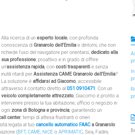
Alla ricerca di un
esperto locale
, con profonda
conoscenza di
Granarolo dell’Emilia
e dintorni, che non
richiede l’uso del navigatore per orientarsi,
dedicato alla
A
sua professione
, proattivo e in grado di offrire
p
un’
assistenza rapida
, con
costi trasparenti
e senza
I
inutili ritardi per
Assistenza CAME Granarolo dell’Emilia
?
p
La soluzione è
affidarsi ad Giacomo
, accessibile
attraverso il contatto diretto al
051 0910471
. Con un
R
veicolo completamente attrezzato
, Giacomo è pronto a
p
intervenire presso la tua abitazione, ufficio o negozio in
ogni
zona di Bologna e provincia
, garantendo un
call center
, tempi di attesa frustranti o oneri
sità legata al tuo
cancello automatico
FAAC
a Granarolo
B
mazione (
BFT
,
CAME
,
NICE
o
APRIMATIC
, Sea, Fadini,