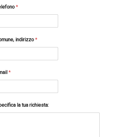
elefono
*
omune, indirizzo
*
mail
*
ecifica la tua richiesta: