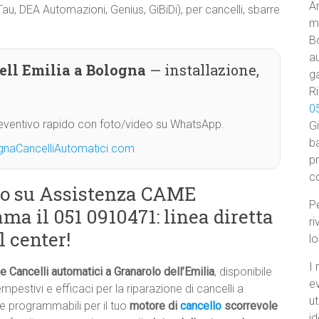
Am
au, DEA Automazioni, Genius, GiBiDi), per cancelli, sbarre
ma
B
au
ll Emilia a Bologna
— installazione,
ga
Ri
0
Preventivo rapido con foto/video su WhatsApp.
Gi
ba
gnaCancelliAutomatici.com
p
c
to su Assistenza CAME
Pe
ma il 051 0910471: linea diretta
ri
 center!
l
I 
Cancelli automatici a Granarolo dell’Emilia
, disponibile
e
tempestivi e efficaci per la riparazione di cancelli a
ut
e programmabili per il tuo
motore di
cancello
scorrevole
id