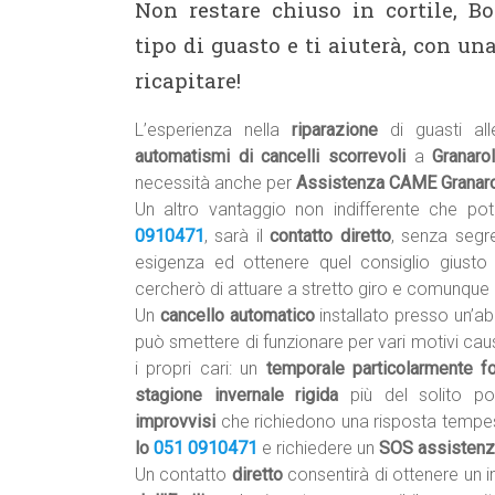
Non restare chiuso in cortile, B
tipo di guasto e ti aiuterà, con 
ricapitare!
L’esperienza nella
riparazione
di guasti al
automatismi di cancelli scorrevoli
a
Granaro
necessità anche per
Assistenza CAME Granarol
Un altro vantaggio non indifferente che p
0910471
, sarà il
contatto diretto
, senza segre
esigenza ed ottenere quel consiglio giusto 
cercherò di attuare a stretto giro e comunque 
Un
cancello automatico
installato presso un’a
può smettere di funzionare per vari motivi caus
i propri cari: un
temporale particolarmente fo
stagione invernale rigida
più del solito p
improvvisi
che richiedono una risposta tempe
lo
051 0910471
e richiedere un
SOS assistenza 
Un contatto
diretto
consentirà di ottenere un