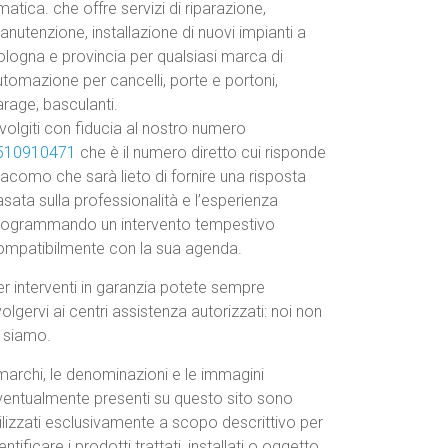
atica. che offre servizi di riparazione,
nutenzione, installazione di nuovi impianti a
ologna e provincia per qualsiasi marca di
tomazione per cancelli, porte e portoni,
rage, basculanti.
volgiti con fiducia al nostro numero
510910471
che è il numero diretto cui risponde
acomo che sarà lieto di fornire una risposta
sata sulla professionalità e l’esperienza
rogrammando un intervento tempestivo
ompatibilmente con la sua agenda.
r interventi in garanzia potete sempre
volgervi ai centri assistenza autorizzati: noi non
o siamo.
marchi, le denominazioni e le immagini
ventualmente presenti su questo sito sono
ilizzati esclusivamente a scopo descrittivo per
entificare i prodotti trattati, installati o oggetto