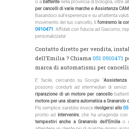
o a
battente
nella provincia di Bologna, oltre al
per cancelli di varie marche e Assistenza CAME
Basandoci sull’esperienza e su un’attenta valuta
movimento del tuo cancello, ti
forniremo la co
0910471
. Affidati con fiducia ad Giacomo, ris
personalizzata!
Contatto diretto per vendita, ins
dell’Emilia ? Chiama
051 0910471
pe
marca di automatismi per cancelli
E’ facile, cercando su Google “
Assistenza 
possono condurti ad intermediari di servizi
riparazione di un motore per cancello
battent
motore per una sbarra automatica a Granarolo d
Più semplice sarebbe invece
rivolgersi allo
05
pronto ad
intervenire
, che ha un’agenda co
tempestivi anche a Granarolo dell’Emilia
o 
attendere un cliente più di qualche giorno al 