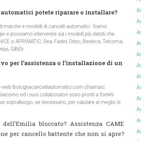
A
 automatici potete riparare o installare?
A
 marche e modelli di cancelli automatici. Siamo
A
e e possiamo intervenire sia i modelli più datati che
 NICE o APRIMATIC, Sea, Fadini, Ditec, Beninca, Telcoma,
A
ius, GiBiDi.
A
o per l’assistenza o l’installazione di un
A
A
 sito web Bolognacancelliautomatici.com chiamaci
A
Giacomo ed i suoi collaboratori sono pronti a fornirti
A
 un sopralluogo, se necessario, per valutare al meglio le
A
A
 dell’Emilia bloccato? Assistenza CAME
A
ne per cancello battente che non si apre?