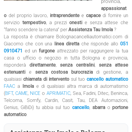
provincia,
appassionat
o
del proprio lavoro,
intraprendente
e
capace
di fornire un
servizio
tempestivo
, a prezzi
onesti
e senza attese che
“fanno scendere la catena” per
Assistenza Tau Imola
?
La risposta è chiamare Bolognacancelliautomatici.com di
Giacomo che con una
linea diretta
che risponde allo
051
0910471
ed un
furgone
attrezzato per raggiungere la tua
casa o ufficio o negozio in tutta Bologna e provincia,
risponderà
direttamente
,
senza centralini
,
senza attese
estenuanti
e
senza costosa burocrazia
di gestione, a
qualsiasi
chiamata di intervento
sul tuo
cancello automatico
FAAC
a
Imola
e di qualsiasi altra marca di automatismo
(
BFT
,
CAME
,
NICE
o
APRIMATIC
, Sea, Fadini, Ditec, Beninca,
Telcoma, Somfy, Cardin, Casit, Tau, DEA Automazioni,
Genius, GiBiDi) tu abbia sul tuo
cancello
,
sbarra
o
portone
automatico
.