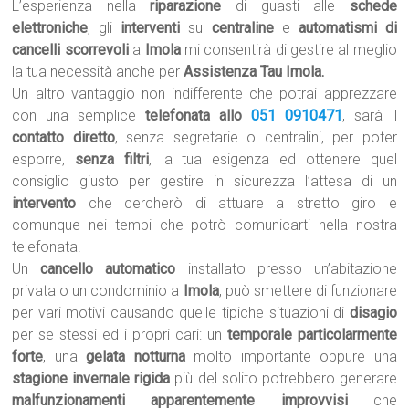
L’esperienza nella
riparazione
di guasti alle
schede
elettroniche
, gli
interventi
su
centraline
e
automatismi di
cancelli scorrevoli
a
Imola
mi consentirà di gestire al meglio
la tua necessità anche per
Assistenza Tau Imola.
Un altro vantaggio non indifferente che potrai apprezzare
con una semplice
telefonata allo
051 0910471
, sarà il
contatto diretto
, senza segretarie o centralini, per poter
esporre,
senza filtri
, la tua esigenza ed ottenere quel
consiglio giusto per gestire in sicurezza l’attesa di un
intervento
che cercherò di attuare a stretto giro e
comunque nei tempi che potrò comunicarti nella nostra
telefonata!
Un
cancello automatico
installato presso un’abitazione
privata o un condominio a
Imola
, può smettere di funzionare
per vari motivi causando quelle tipiche situazioni di
disagio
per se stessi ed i propri cari: un
temporale particolarmente
forte
, una
gelata notturna
molto importante oppure una
stagione invernale rigida
più del solito potrebbero generare
malfunzionamenti apparentemente improvvisi
che