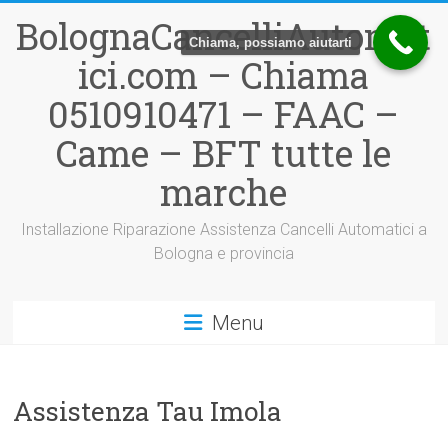
Vai
BolognaCancelliAutomat
al
Chiama, possiamo aiutarti
contenuto
ici.com – Chiama
0510910471 – FAAC –
Came – BFT tutte le
marche
Installazione Riparazione Assistenza Cancelli Automatici a
Bologna e provincia
Menu
Assistenza Tau Imola