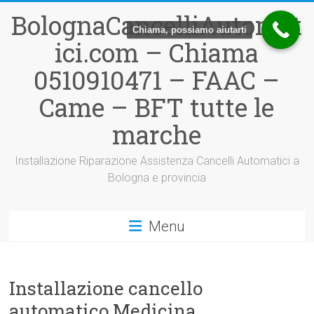
Vai
BolognaCancelliAutomat
al
Chiama, possiamo aiutarti
contenuto
ici.com – Chiama
0510910471 – FAAC –
Came – BFT tutte le
marche
Installazione Riparazione Assistenza Cancelli Automatici a
Bologna e provincia
Menu
Installazione cancello
automatico Medicina