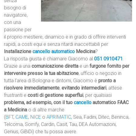
senza
bisogno di
navigatore,
con una
passione per
il proprio mestiere, dinamico e in grado di offrire interventi
rapidi, a costi equi e senza ritardi inaccettabili per
Installazione
cancello automatico
Medicina
?
La risposta giusta è chiamare Giacomo al
051 0910471
.
Grazie a una
comunicazione diretta
e un
furgone fornito per
intervenire presso la tua abitazione
, ufficio o negozio in
tutta l’area di Bologna e dintorni, Giacomo è
pronto a
risolvere immediatamente
,
evitando intermediari
, attese
frustranti e
costi di gestione superflui
, per qualsiasi
problema, ad esempio, con il tuo
cancello
automatico FAAC
a Medicina
o di altre marche
(
BFT
,
CAME
,
NICE
o
APRIMATIC
, Sea, Fadini, Ditec, Beninca,
Telcoma, Somfy, Cardin, Casit, Tau, DEA Automazioni,
Genius, GiBiDi) che tu possa avere.