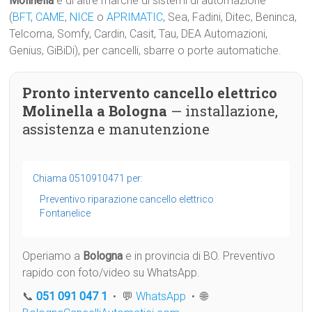
Molinella
e di altre marche di sistemi di automazione
(
BFT
,
CAME
,
NICE
o
APRIMATIC
, Sea, Fadini, Ditec, Beninca,
Telcoma, Somfy, Cardin, Casit, Tau, DEA Automazioni,
Genius, GiBiDi), per cancelli, sbarre o porte automatiche.
Pronto intervento cancello elettrico
Molinella a Bologna
— installazione,
assistenza e manutenzione
Chiama 0510910471 per:
Preventivo riparazione cancello elettrico
Fontanelice
Operiamo a
Bologna
e in provincia di BO. Preventivo
rapido con foto/video su WhatsApp.
📞
051 091 047 1
• 💬
WhatsApp
• 🌐