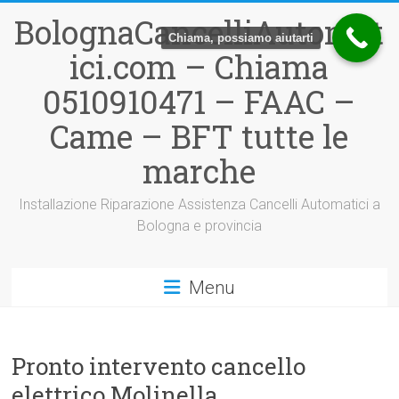
Vai
BolognaCancelliAutomat
al
Chiama, possiamo aiutarti
contenuto
ici.com – Chiama
0510910471 – FAAC –
Came – BFT tutte le
marche
Installazione Riparazione Assistenza Cancelli Automatici a
Bologna e provincia
Menu
Pronto intervento cancello
elettrico Molinella