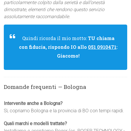
particolarmente colpito dalla serietà e dall’onestà
dimostrate, elementi che rendono questo servizio
assolutamente raccomandabile.
Quindi ricorda il mio motto:
TU chiama
con fiducia, rispondo IO allo
051 0910471
:
Giacomo!
Domande frequenti — Bologna
Intervenite anche a Bologna?
Sì, copriamo Bologna e la provincia di BO con tempi rapidi.
Quali marchi e modelli trattate?
Installiamo e assistiamo Roger (es. ROGER TECHNOLOGY -