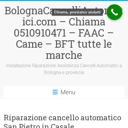
Vai
BolognaCancelliAutomat
al
Chiama, possiamo aiutarti
contenuto
ici.com – Chiama
0510910471 – FAAC –
Came – BFT tutte le
marche
Installazione Riparazione Assistenza Cancelli Automatici a
Bologna e provincia
Menu
Riparazione cancello automatico
San Pietro in Casale