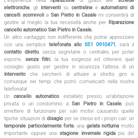
L’esperienza nella
riparazione
di guasti alle
schede
elettroniche
, gli
interventi
su
centraline
e
automatismi di
cancelli scorrevoli
a
San Pietro in Casale
mi consentirà di
gestire al meglio la tua necessità anche per
Riparazione
cancello automatico San Pietro in Casale.
Un altro vantaggio non indifferente che potrai apprezzare
con una semplice
telefonata allo
051 0910471
, sarà il
contatto diretto
, senza segretarie o centralini, per poter
esporre,
senza filtri
, la tua esigenza ed ottenere quel
consiglio giusto per gestire in sicurezza l’attesa di un
intervento
che cercherò di attuare a stretto giro e
comunque nei tempi che potrò comunicarti nella nostra
telefonata!
Un
cancello automatico
installato presso un’abitazione
privata o un condominio a
San Pietro in Casale
, può
smettere di funzionare per vari motivi causando quelle
tipiche situazioni di
disagio
per se stessi ed i propri cari: un
temporale particolarmente forte
, una
gelata notturna
molto
importante oppure una
stagione invernale rigida
più del