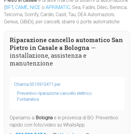
Pietro in Casale
e di altre marche di sistemi di automazione
(
BFT
,
CAME
,
NICE
o
APRIMATIC
, Sea, Fadini, Ditec, Beninca,
Telcoma, Somfy, Cardin, Casit, Tau, DEA Automazioni,
Genius, GiBiDi), per cancelli, sbarre o porte automatiche.
Riparazione cancello automatico San
Pietro in Casale a Bologna
—
installazione, assistenza e
manutenzione
Chiama 0510910471 per:
Preventivo riparazione cancello elettrico
Fontanelice
Operiamo a
Bologna
e in provincia di BO. Preventivo
rapido con foto/video su WhatsApp.