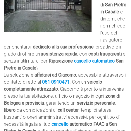
di
San Pietro
in Casale
e
dintorni, che
non richiede
l’uso del
navigatore
per orientarsi,
dedicato alla sua professione
, proattivo e in
grado di offrire un’
assistenza rapida
, con
costi trasparenti
e
senza inutili ritardi per
Riparazione
cancello automatico
San
Pietro in Casale
?
La soluzione è
affidarsi ad Giacomo
, accessibile attraverso il
contatto diretto al
051 0910471
. Con un
veicolo
completamente attrezzato
, Giacomo è pronto a intervenire
presso la tua abitazione, ufficio o negozio in ogni
zona di
Bologna e provincia
, garantendo un
servizio personale
,
libero
da complicazioni di
call center
, tempi di attesa
frustranti o oneri amministrativi eccessivi, per ogni tipo di
necessità legata al tuo
cancello
automatico FAAC a San