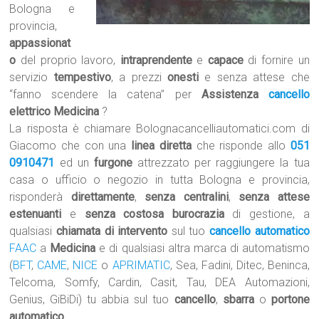
Bologna e
provincia,
appassionat
o
del proprio lavoro,
intraprendente
e
capace
di fornire un
servizio
tempestivo
, a prezzi
onesti
e senza attese che
“fanno scendere la catena” per
Assistenza
cancello
elettrico Medicina
?
La risposta è chiamare Bolognacancelliautomatici.com di
Giacomo che con una
linea diretta
che risponde allo
051
0910471
ed un
furgone
attrezzato per raggiungere la tua
casa o ufficio o negozio in tutta Bologna e provincia,
risponderà
direttamente
,
senza centralini
,
senza attese
estenuanti
e
senza costosa burocrazia
di gestione, a
qualsiasi
chiamata di intervento
sul tuo
cancello automatico
FAAC
a
Medicina
e di qualsiasi altra marca di automatismo
(
BFT
,
CAME
,
NICE
o
APRIMATIC
, Sea, Fadini, Ditec, Beninca,
Telcoma, Somfy, Cardin, Casit, Tau, DEA Automazioni,
Genius, GiBiDi) tu abbia sul tuo
cancello
,
sbarra
o
portone
automatico
.