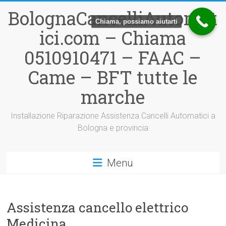
Vai
BolognaCancelliAutomat
al
Chiama, possiamo aiutarti
contenuto
ici.com – Chiama
0510910471 – FAAC –
Came – BFT tutte le
marche
Installazione Riparazione Assistenza Cancelli Automatici a
Bologna e provincia
Menu
Assistenza cancello elettrico
Medicina