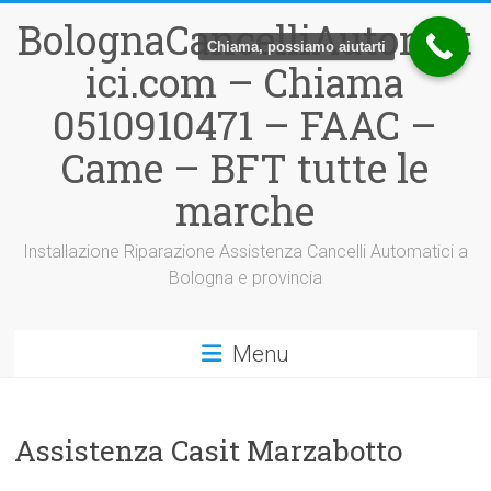
Vai
BolognaCancelliAutomat
al
Chiama, possiamo aiutarti
contenuto
ici.com – Chiama
0510910471 – FAAC –
Came – BFT tutte le
marche
Installazione Riparazione Assistenza Cancelli Automatici a
Bologna e provincia
Menu
Assistenza Casit Marzabotto