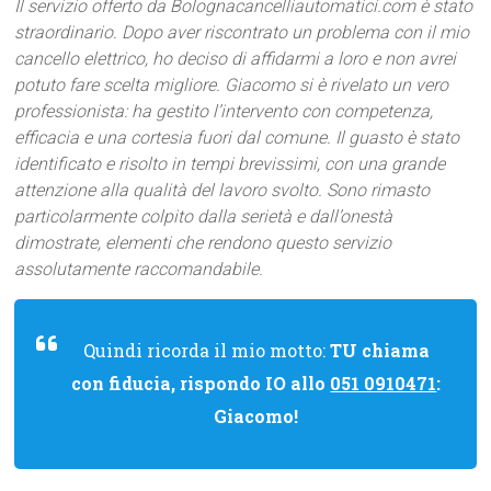
Il servizio offerto da Bolognacancelliautomatici.com è stato
straordinario. Dopo aver riscontrato un problema con il mio
cancello elettrico, ho deciso di affidarmi a loro e non avrei
potuto fare scelta migliore. Giacomo si è rivelato un vero
professionista: ha gestito l’intervento con competenza,
efficacia e una cortesia fuori dal comune. Il guasto è stato
identificato e risolto in tempi brevissimi, con una grande
attenzione alla qualità del lavoro svolto. Sono rimasto
particolarmente colpito dalla serietà e dall’onestà
dimostrate, elementi che rendono questo servizio
assolutamente raccomandabile.
Quindi ricorda il mio motto:
TU chiama
con fiducia, rispondo IO allo
051 0910471
:
Giacomo!