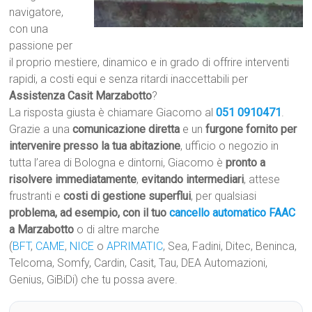
navigatore,
con una
passione per
il proprio mestiere, dinamico e in grado di offrire interventi
rapidi, a costi equi e senza ritardi inaccettabili per
Assistenza Casit Marzabotto
?
La risposta giusta è chiamare Giacomo al
051 0910471
.
Grazie a una
comunicazione diretta
e un
furgone fornito per
intervenire presso la tua abitazione
, ufficio o negozio in
tutta l’area di Bologna e dintorni, Giacomo è
pronto a
risolvere immediatamente
,
evitando intermediari
, attese
frustranti e
costi di gestione superflui
, per qualsiasi
problema, ad esempio, con il tuo
cancello automatico
FAAC
a Marzabotto
o di altre marche
(
BFT
,
CAME
,
NICE
o
APRIMATIC
, Sea, Fadini, Ditec, Beninca,
Telcoma, Somfy, Cardin, Casit, Tau, DEA Automazioni,
Genius, GiBiDi) che tu possa avere.