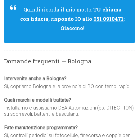
Quindi ricorda il mio motto:
TU chiama
con fiducia, rispondo IO allo
051 0910471
:
Giacomo!
Domande frequenti — Bologna
Intervenite anche a Bologna?
Sì, copriamo Bologna e la provincia di BO con tempi rapidi.
Quali marchi e modelli trattate?
Installiamo e assistiamo DEA Automazioni (es. DITEC - ION)
su scorrevoli, battenti e basculanti.
Fate manutenzione programmata?
Sì, controlli periodici su fotocellule, finecorsa e coppie per