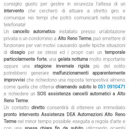
consiglio giusto per gestire in sicurezza l’attesa di un
intervento
che cercherò di attuare a stretto giro e
comunque nei tempi che potrò comunicarti nella nostra
telefonata!
Un
cancello automatico
installato presso un’abitazione
privata o un condominio a
Alto Reno Terme
, può smettere di
funzionare per vari motivi causando quelle tipiche situazioni
di
disagio
per se stessi ed i propri cari: un
temporale
particolarmente forte
, una
gelata notturna
molto importante
oppure una
stagione invernale rigida
più del solito
potrebbero generare
malfunzionamenti apparentemente
improvvisi
che richiedono una risposta tempestiva almeno
come quella che otterrai
chiamando subito lo
051 0910471
e richiedere un
SOS assistenza cancelli automatici a Alto
Reno Terme
.
Un contatto
diretto
consentirà di ottenere un immediato
pronto intervento Assistenza DEA Automazioni Alto Reno
Terme
nel minor tempo possibile eseguita a regola d’arte e
con una
spesa chiara fin da subito
utilizzando ricambi