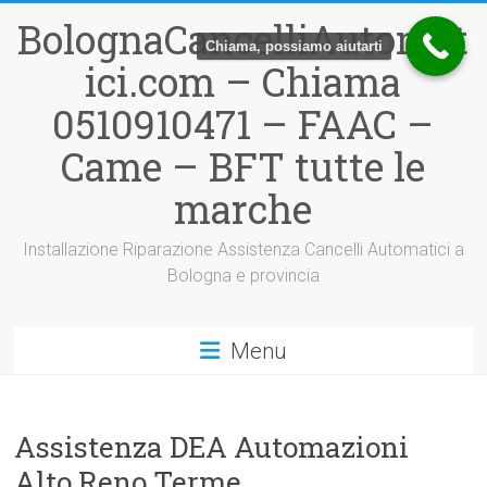
Vai
BolognaCancelliAutomat
al
Chiama, possiamo aiutarti
contenuto
ici.com – Chiama
0510910471 – FAAC –
Came – BFT tutte le
marche
Installazione Riparazione Assistenza Cancelli Automatici a
Bologna e provincia
Menu
Assistenza DEA Automazioni
Alto Reno Terme