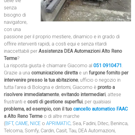
delle vie
senza
bisogno di
navigatore,
con una
passione per il proprio mestiere, dinamico e in grado di
offrire interventi rapidi, a costi equi e senza ritardi
inaccettabili per
Assistenza DEA Automazioni Alto Reno
Terme
?
La risposta giusta è chiamare Giacomo al
051 0910471
.
Grazie a una
comunicazione diretta
e un
furgone fornito per
intervenire presso la tua abitazione
, ufficio o negozio in
tutta l’area di Bologna e dintorni, Giacomo è
pronto a
risolvere immediatamente
,
evitando intermediari
, attese
frustranti e
costi di gestione superflui
, per qualsiasi
problema, ad esempio, con il tuo
cancello automatico
FAAC
a Alto Reno Terme
o di altre marche
(
BFT
,
CAME
,
NICE
o
APRIMATIC
, Sea, Fadini, Ditec, Beninca,
Telcoma, Somfy, Cardin, Casit, Tau, DEA Automazioni,