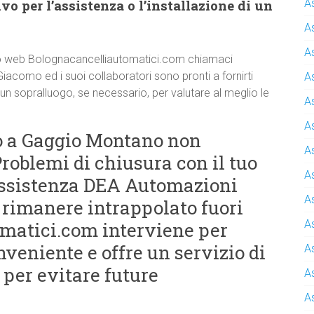
o per l’assistenza o l’installazione di un
A
A
A
 sito web Bolognacancelliautomatici.com chiamaci
Giacomo ed i suoi collaboratori sono pronti a fornirti
A
 un sopralluogo, se necessario, per valutare al meglio le
A
A
to a Gaggio Montano non
A
roblemi di chiusura con il tuo
A
Assistenza DEA Automazioni
A
 rimanere intrappolato fuori
A
matici.com interviene per
nveniente e offre un servizio di
A
per evitare future
A
A