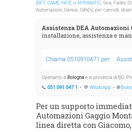
(
BFT
,
CAME
,
NICE
o
APRIMATIC
, Sea, Fadini, 
Automazioni, Genius, GiBiDi), per cancelli, sba
Assistenza DEA Automazioni 
installazione, assistenza e ma
Chiama 0510910471 per:
Assis
Operiamo a
Bologna
e in provincia di BO. 
📞
051 091 047 1
• 💬
WhatsApp
• 🌐
Bolo
Per un supporto immediat
Automazioni Gaggio Monta
linea diretta con Giacomo,