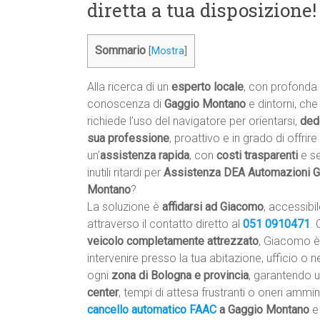
diretta a tua disposizione!
Sommario
[
Mostra
]
Alla ricerca di un
esperto locale
, con profonda
conoscenza di
Gaggio Montano
e dintorni, ch
richiede l’uso del navigatore per orientarsi,
dedi
sua professione
, proattivo e in grado di offrire
un’
assistenza rapida
, con
costi trasparenti
e s
inutili ritardi per
Assistenza DEA Automazioni G
Montano
?
La soluzione è
affidarsi ad Giacomo
, accessibi
attraverso il contatto diretto al
051 0910471
. 
veicolo completamente attrezzato
, Giacomo è
intervenire presso la tua abitazione, ufficio o n
ogni
zona di Bologna e provincia
, garantendo 
center
, tempi di attesa frustranti o oneri ammini
cancello automatico
FAAC
a Gaggio Montano
e