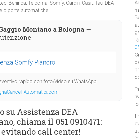
Am
Ditec, Beninca, Telcoma, Somfy, Cardin, Casit, Tau, DEA
ma
rre o porte automatiche.
B
au
Gaggio Montano a Bologna
—
ga
nutenzione
Ri
0
Gi
tenza Somfy Pianoro
ba
p
c
Preventivo rapido con foto/video su WhatsApp.
Pe
gnaCancelliAutomatici.com
ri
l
o su Assistenza DEA
I 
no, chiama il 051 0910471:
e
 evitando call center!
ut
id