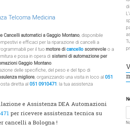
di
L’
nza Telcoma Medicina
sp
pa
a
e Cancelli automatici a Gaggio Montano
, disponibile
Tu
tempestivi e efficaci per la riparazione di cancelli a
pr
ogrammabili per il tuo
motore di
cancello
scorrevole
o a
ornitura e posa in opera di
sistemi di automazione per
tomazioni Gaggio Montano
.
V
zione delle specifiche, del peso e del tipo di
m
nsulenza migliore
, organizzando una visita in loco al
051
posta diretta al
051 0910471
: la tua assistenza
N
tallazione e Assistenza DEA Automazioni
0471
per ricevere assistenza tecnica su
 cancelli a Bologna !
N