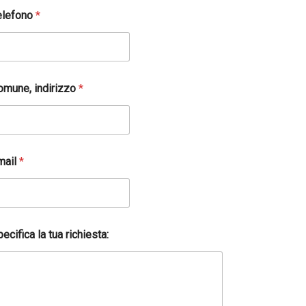
elefono
*
omune, indirizzo
*
mail
*
ecifica la tua richiesta: