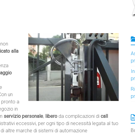
e non
cato alla
A
p
enza
I
aggio
p
le
R
Con un
p
 pronto a
egozio in
un
servizio personale
,
libero
da complicazioni di
call
strativi eccessivi, per ogni tipo di necessità legata al tuo
B
 di altre marche di sistemi di automazione