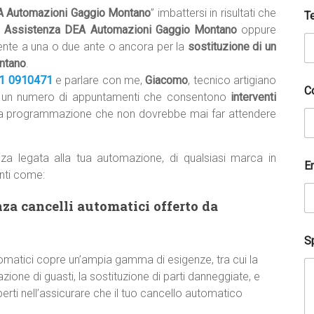
A Automazioni Gaggio Montano
” imbattersi in risultati che
T
i Assistenza DEA Automazioni Gaggio Montano
oppure
nte a una o due ante o ancora per la
sostituzione di un
ntano
.
1 0910471
e parlare con me,
Giacomo
, tecnico artigiano
C
n un numero di appuntamenti che consentono
interventi
a programmazione che non dovrebbe mai far attendere
za legata alla tua automazione, di qualsiasi marca in
E
nti come:
nza cancelli automatici offerto da
Sp
utomatici copre un’ampia gamma di esigenze, tra cui la
zione di guasti, la sostituzione di parti danneggiate, e
erti nell’assicurare che il tuo cancello automatico