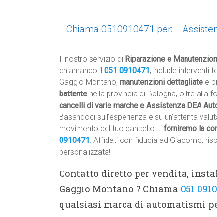
Chiama 0510910471 per:
Assiste
Il nostro servizio di
Riparazione e Manutenzion
chiamando il
051 0910471
, include interventi 
Gaggio Montano,
manutenzioni dettagliate
e pr
battente
nella provincia di Bologna, oltre alla f
cancelli di varie marche e Assistenza DEA Au
Basandoci sull’esperienza e su un’attenta valuta
movimento del tuo cancello, ti
forniremo la co
0910471
. Affidati con fiducia ad Giacomo, ris
personalizzata!
Contatto diretto per vendita, ins
Gaggio Montano ? Chiama
051 091
qualsiasi marca di automatismi per