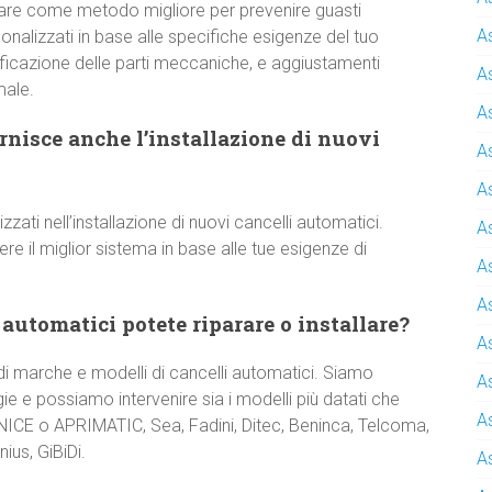
are come metodo migliore per prevenire guasti
A
onalizzati in base alle specifiche esigenze del tuo
rificazione delle parti meccaniche, e aggiustamenti
A
male.
A
nisce anche l’installazione di nuovi
A
A
izzati nell’installazione di nuovi cancelli automatici.
A
 il miglior sistema in base alle tue esigenze di
A
A
 automatici potete riparare o installare?
A
 marche e modelli di cancelli automatici. Siamo
A
e e possiamo intervenire sia i modelli più datati che
A
 NICE o APRIMATIC, Sea, Fadini, Ditec, Beninca, Telcoma,
ius, GiBiDi.
A