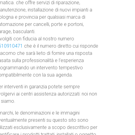
atica. che offre servizi di riparazione,
nutenzione, installazione di nuovi impianti a
ologna e provincia per qualsiasi marca di
tomazione per cancelli, porte e portoni,
rage, basculanti.
volgiti con fiducia al nostro numero
510910471
che è il numero diretto cui risponde
acomo che sarà lieto di fornire una risposta
sata sulla professionalità e l’esperienza
rogrammando un intervento tempestivo
ompatibilmente con la sua agenda.
r interventi in garanzia potete sempre
volgervi ai centri assistenza autorizzati: noi non
o siamo.
marchi, le denominazioni e le immagini
ventualmente presenti su questo sito sono
ilizzati esclusivamente a scopo descrittivo per
entificare i prodotti trattati, installati o oggetto