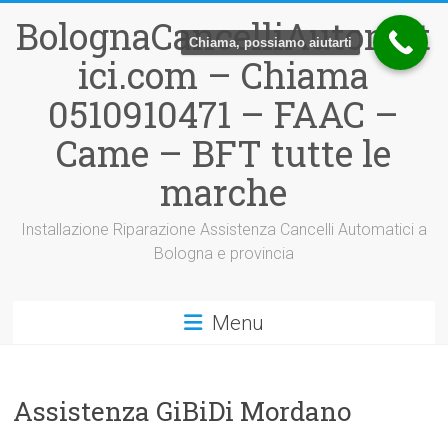
Vai
BolognaCancelliAutomat
al
Chiama, possiamo aiutarti
contenuto
ici.com – Chiama
0510910471 – FAAC –
Came – BFT tutte le
marche
Installazione Riparazione Assistenza Cancelli Automatici a
Bologna e provincia
Menu
Assistenza GiBiDi Mordano