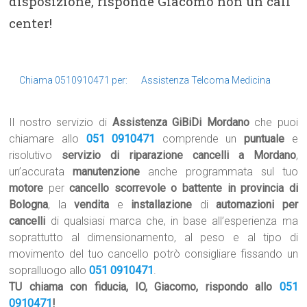
disposizione, risponde Giacomo non un call
center!
Chiama 0510910471 per:
Assistenza Telcoma Medicina
Il nostro servizio di
Assistenza GiBiDi Mordano
che puoi
chiamare allo
051 0910471
comprende un
puntuale
e
risolutivo
servizio di riparazione cancelli a Mordano
,
un’accurata
manutenzione
anche programmata sul tuo
motore
per
cancello scorrevole o battente in provincia di
Bologna
, la
vendita
e
installazione
di
automazioni per
cancelli
di qualsiasi marca che, in base all’esperienza ma
soprattutto al dimensionamento, al peso e al tipo di
movimento del tuo cancello potrò consigliare fissando un
sopralluogo allo
051 0910471
.
TU chiama con fiducia, IO, Giacomo, rispondo allo
051
0910471
!