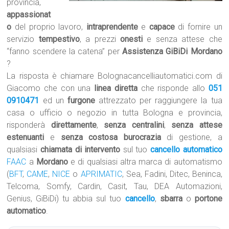
provincia,
appassionat
o
del proprio lavoro,
intraprendente
e
capace
di fornire un
servizio
tempestivo
, a prezzi
onesti
e senza attese che
“fanno scendere la catena” per
Assistenza GiBiDi Mordano
?
La risposta è chiamare Bolognacancelliautomatici.com di
Giacomo che con una
linea diretta
che risponde allo
051
0910471
ed un
furgone
attrezzato per raggiungere la tua
casa o ufficio o negozio in tutta Bologna e provincia,
risponderà
direttamente
,
senza centralini
,
senza attese
estenuanti
e
senza costosa burocrazia
di gestione, a
qualsiasi
chiamata di intervento
sul tuo
cancello automatico
FAAC
a
Mordano
e di qualsiasi altra marca di automatismo
(
BFT
,
CAME
,
NICE
o
APRIMATIC
, Sea, Fadini, Ditec, Beninca,
Telcoma, Somfy, Cardin, Casit, Tau, DEA Automazioni,
Genius, GiBiDi) tu abbia sul tuo
cancello
,
sbarra
o
portone
automatico
.