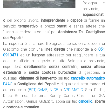
Bologna e
provincia,
appassionat
o
del proprio lavoro,
intraprendente
e
capace
di fornire un
servizio
tempestivo
, a prezzi
onesti
e senza attese che
“fanno scendere la catena” per
Assistenza Tau Castiglione
dei Pepoli
?
La risposta è chiamare Bolognacancelliautomatici.com di
Giacomo che con una
linea diretta
che risponde allo
051
0910471
ed un
furgone
attrezzato per raggiungere la tua
casa o ufficio o negozio in tutta Bologna e provincia,
risponderà
direttamente
,
senza centralini
,
senza attese
estenuanti
e
senza costosa burocrazia
di gestione, a
qualsiasi
chiamata di intervento
sul tuo
cancello automatico
FAAC
a
Castiglione dei Pepoli
e di qualsiasi altra marca di
automatismo (
BFT
,
CAME
,
NICE
o
APRIMATIC
, Sea, Fadini,
Ditec, Beninca, Telcoma, Somfy, Cardin, Casit, Tau, DEA
Automazioni, Genius, GiBiDi) tu abbia sul tuo
cancello
,
sbarra
o
portone automatico
.