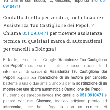
TU chiama con fiducia, IO, Giacomo, rispondo allo
051
0910471
!
Contatto diretto per vendita, installazione e
Assistenza Tau Castiglione dei Pepoli ?
Chiama
051 0910471
per ricevere assistenza
tecnica su qualsiasi marca di automatismi
per cancelli a Bologna !
E’ facile, cercando su Google “
Assistenza Tau Castiglione
dei Pepoli
” imbattersi in risultati che possono condurti ad
intermediari di servizi
di Assistenza Tau Castiglione dei
Pepoli
oppure per
riparazione di un motore per cancello
battente a una o due ante o ancora per la
sostituzione di un
motore per una sbarra automatica a Castiglione dei Pepoli
.
Più semplice sarebbe invece
rivolgersi allo
051 0910471
e
parlare con me,
Giacomo
, tecnico artigiano pronto ad
intervenire
, che ha un’agenda con un numero di