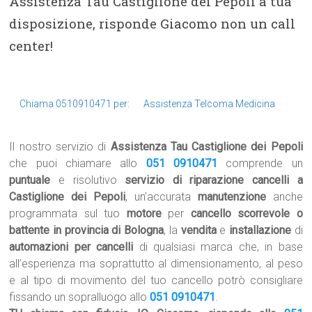
Assistenza Tau Castiglione dei Pepoli a tua
disposizione, risponde Giacomo non un call
center!
Chiama 0510910471 per:
Assistenza Telcoma Medicina
Il nostro servizio di
Assistenza Tau Castiglione dei Pepoli
che puoi chiamare allo
051 0910471
comprende un
puntuale
e risolutivo
servizio di riparazione cancelli a
Castiglione dei Pepoli
, un’accurata
manutenzione
anche
programmata sul tuo
motore
per
cancello scorrevole o
battente in provincia di Bologna
, la
vendita
e
installazione
di
automazioni per cancelli
di qualsiasi marca che, in base
all’esperienza ma soprattutto al dimensionamento, al peso
e al tipo di movimento del tuo cancello potrò consigliare
fissando un sopralluogo allo
051 0910471
.