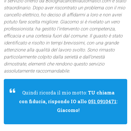
Il servizio offerto da Bolognacancelliautomatici.com è stato
straordinario. Dopo aver riscontrato un problema con il mio
cancello elettrico, ho deciso di affidarmi a loro e non avrei
potuto fare scelta migliore. Giacomo si è rivelato un vero
professionista: ha gestito l’intervento con competenza,
efficacia e una cortesia fuori dal comune. Il guasto è stato
identificato e risolto in tempi brevissimi, con una grande
attenzione alla qualità del lavoro svolto. Sono rimasto
particolarmente colpito dalla serietà e dall’onestà
dimostrate, elementi che rendono questo servizio
assolutamente raccomandabile.
Quindi ricorda il mio motto:
TU chiama
con fiducia, rispondo IO allo
051 0910471
:
Giacomo!