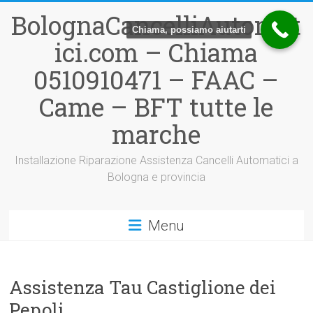
Vai
BolognaCancelliAutomat
al
Chiama, possiamo aiutarti
contenuto
ici.com – Chiama
0510910471 – FAAC –
Came – BFT tutte le
marche
Installazione Riparazione Assistenza Cancelli Automatici a
Bologna e provincia
Menu
Assistenza Tau Castiglione dei
Pepoli