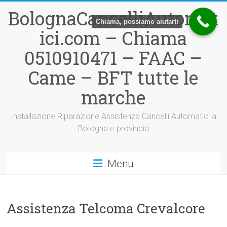
Vai
BolognaCancelliAutomat
al
Chiama, possiamo aiutarti
contenuto
ici.com – Chiama
0510910471 – FAAC –
Came – BFT tutte le
marche
Installazione Riparazione Assistenza Cancelli Automatici a
Bologna e provincia
Menu
Assistenza Telcoma Crevalcore