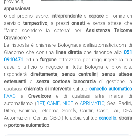
provincia,
appassionat
o
del proprio lavoro,
intraprendente
e
capace
di fornire un
servizio
tempestivo
, a prezzi
onesti
e senza attese che
“fanno scendere la catena” per
Assistenza Telcoma
Crevalcore
?
La risposta è chiamare Bolognacancelliautomatici.com di
Giacomo che con una
linea diretta
che risponde allo
051
0910471
ed un
furgone
attrezzato per raggiungere la tua
casa o ufficio o negozio in tutta Bologna e provincia,
risponderà
direttamente
,
senza centralini
,
senza attese
estenuanti
e
senza costosa burocrazia
di gestione, a
qualsiasi
chiamata di intervento
sul tuo
cancello automatico
FAAC
a
Crevalcore
e di qualsiasi altra marca di
automatismo (
BFT
,
CAME
,
NICE
o
APRIMATIC
, Sea, Fadini,
Ditec, Beninca, Telcoma, Somfy, Cardin, Casit, Tau, DEA
Automazioni, Genius, GiBiDi) tu abbia sul tuo
cancello
,
sbarra
o
portone automatico
.