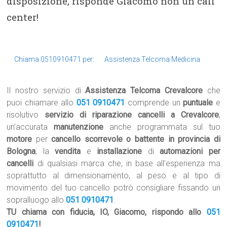
disposizione, risponde Giacomo non un call
center!
Chiama 0510910471 per:
Assistenza Telcoma Medicina
Il nostro servizio di
Assistenza Telcoma Crevalcore
che
puoi chiamare allo
051 0910471
comprende un
puntuale
e
risolutivo
servizio di riparazione cancelli a Crevalcore
,
un’accurata
manutenzione
anche programmata sul tuo
motore
per
cancello scorrevole o battente in provincia di
Bologna
, la
vendita
e
installazione
di
automazioni per
cancelli
di qualsiasi marca che, in base all’esperienza ma
soprattutto al dimensionamento, al peso e al tipo di
movimento del tuo cancello potrò consigliare fissando un
sopralluogo allo
051 0910471
.
TU chiama con fiducia, IO, Giacomo, rispondo allo
051
0910471
!