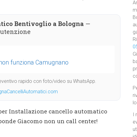
Am
ma
B
tico Bentivoglio a Bologna
—
au
nutenzione
ga
Ri
0
Gi
ba
o non funziona Camugnano
p
c
Preventivo rapido con foto/video su WhatsApp.
Pe
gnaCancelliAutomatici.com
ri
l
 per Installazione cancello automatico
I 
sponde Giacomo non un call center!
e
ut
id