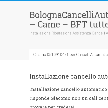
Vai
al
BolognaCancelliAu
contenuto
– Came – BFT tutte
Installazione Riparazione Assistenza Cancelli 
Chiama 0510910471 per Cancelli Automatici
Installazione cancello au
Installazione cancello automatico 
risponde Giacomo non un call cent
provare per credere!