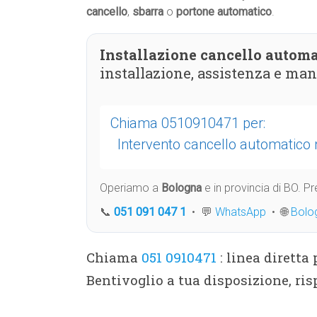
cancello
,
sbarra
o
portone automatico
.
Installazione cancello automa
installazione, assistenza e ma
Chiama 0510910471 per:
Intervento cancello automatic
Operiamo a
Bologna
e in provincia di BO. 
📞
051 091 047 1
• 💬
WhatsApp
• 🌐
Bolo
Chiama
051 0910471
: linea diretta
Bentivoglio a tua disposizione, ri