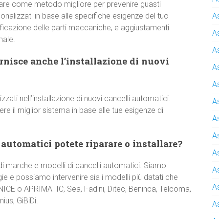
are come metodo migliore per prevenire guasti
onalizzati in base alle specifiche esigenze del tuo
A
rificazione delle parti meccaniche, e aggiustamenti
A
male.
A
nisce anche l’installazione di nuovi
A
A
izzati nell’installazione di nuovi cancelli automatici.
A
 il miglior sistema in base alle tue esigenze di
A
A
 automatici potete riparare o installare?
A
 marche e modelli di cancelli automatici. Siamo
A
e e possiamo intervenire sia i modelli più datati che
A
 NICE o APRIMATIC, Sea, Fadini, Ditec, Beninca, Telcoma,
ius, GiBiDi.
A