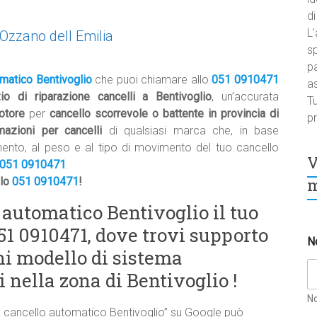
di
L’
 Ozzano dell Emilia
sp
pa
omatico Bentivoglio
che puoi chiamare allo
051 0910471
a
zio di riparazione cancelli a Bentivoglio
, un’accurata
Tu
otore
per
cancello scorrevole o battente in provincia di
pr
mazioni per cancelli
di qualsiasi marca che, in base
mento, al peso e al tipo di movimento del tuo cancello
V
051 0910471
.
m
llo
051 0910471
!
 automatico Bentivoglio il tuo
051 0910471, dove trovi supporto
N
ni modello di sistema
 nella zona di Bentivoglio !
N
e cancello automatico Bentivoglio” su Google può