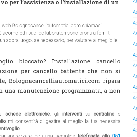
o per l’assistenza o l’installazione di un
A
A
A
 sito web Bolognacancelliautomatici.com chiamaci
Giacomo ed i suoi collaboratori sono pronti a fornirti
A
 un sopralluogo, se necessario, per valutare al meglio le
A
A
glio bloccato? Installazione cancello
A
zione per cancello battente che non si
A
le, Bolognacancelliautomatici.com ripara
A
 con una manutenzione programmata, a non
A
A
le
schede elettroniche
, gli
interventi
su
centraline
e
A
glio
mi consentirà di gestire al meglio la tua necessità
ntivoglio.
A
otrai apprezzare con una semplice
telefonata allo
051