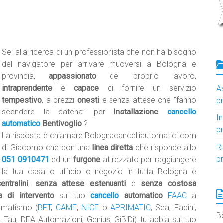
Sei alla ricerca di un professionista che non ha bisogno
del navigatore per arrivare muoversi a Bologna e
provincia,
appassionato
del proprio lavoro,
intraprendente
e
capace
di fornire un servizio
A
tempestivo
, a prezzi
onesti
e senza attese che “fanno
p
scendere la catena” per
Installazione
cancello
I
automatico
Bentivoglio
?
p
La risposta è chiamare Bolognacancelliautomatici.com
R
di Giacomo che con una
linea diretta
che risponde allo
p
051 0910471
ed un
furgone
attrezzato per raggiungere
la tua casa o ufficio o negozio in tutta Bologna e
ntralini
,
senza attese estenuanti
e
senza costosa
a di intervento
sul tuo
cancello
automatico
FAAC
a
tomatismo (
BFT
,
CAME
,
NICE
o
APRIMATIC
, Sea, Fadini,
B
, Tau, DEA Automazioni, Genius, GiBiDi) tu abbia sul tuo