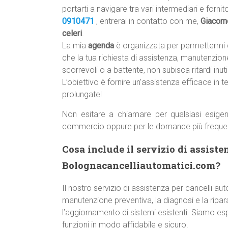
portarti a navigare tra vari intermediari e forni
0910471
, entrerai in contatto con me,
Giacom
celeri
.
La mia
agenda
è organizzata per permettermi 
che la tua richiesta di assistenza, manutenzione
scorrevoli o a battente, non subisca ritardi inutil
L’obiettivo è fornire un’assistenza efficace in t
prolungate!
Non esitare a chiamare per qualsiasi esigen
commercio oppure per le domande più freque
Cosa include il servizio di assiste
Bolognacancelliautomatici.com?
Il nostro servizio di assistenza per cancelli a
manutenzione preventiva, la diagnosi e la ripara
l’aggiornamento di sistemi esistenti. Siamo esp
funzioni in modo affidabile e sicuro.