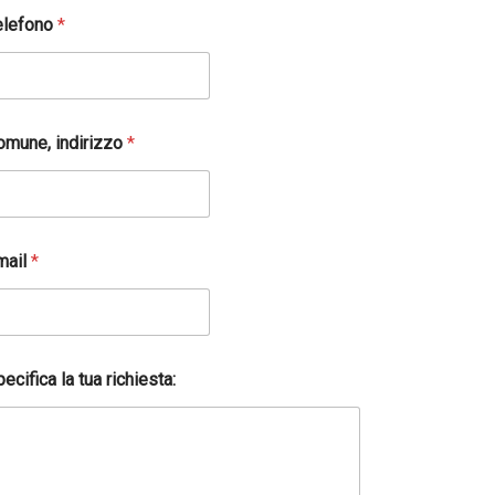
elefono
*
omune, indirizzo
*
mail
*
ecifica la tua richiesta: