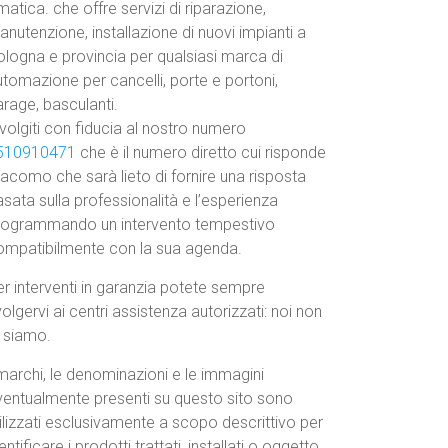
atica. che offre servizi di riparazione,
nutenzione, installazione di nuovi impianti a
ologna e provincia per qualsiasi marca di
tomazione per cancelli, porte e portoni,
rage, basculanti.
volgiti con fiducia al nostro numero
510910471
che è il numero diretto cui risponde
acomo che sarà lieto di fornire una risposta
sata sulla professionalità e l’esperienza
rogrammando un intervento tempestivo
ompatibilmente con la sua agenda.
r interventi in garanzia potete sempre
volgervi ai centri assistenza autorizzati: noi non
o siamo.
marchi, le denominazioni e le immagini
ventualmente presenti su questo sito sono
ilizzati esclusivamente a scopo descrittivo per
entificare i prodotti trattati, installati o oggetto