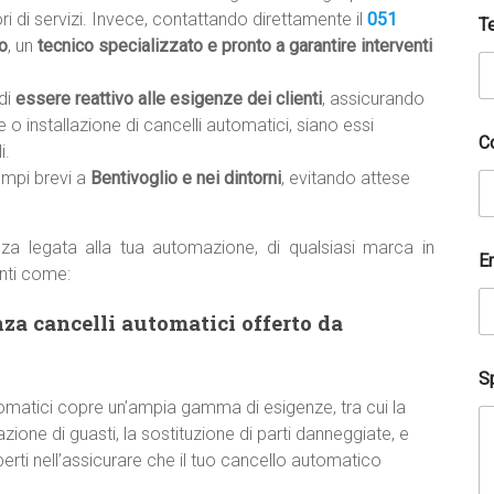
tori di servizi. Invece, contattando direttamente il
051
T
o
, un
tecnico specializzato e pronto a garantire interventi
di
essere reattivo alle esigenze dei clienti
, assicurando
 o installazione di cancelli automatici, siano essi
C
i.
empi brevi a
Bentivoglio e nei dintorni
, evitando attese
za legata alla tua automazione, di qualsiasi marca in
E
nti come:
nza cancelli automatici offerto da
Sp
utomatici copre un’ampia gamma di esigenze, tra cui la
zione di guasti, la sostituzione di parti danneggiate, e
erti nell’assicurare che il tuo cancello automatico