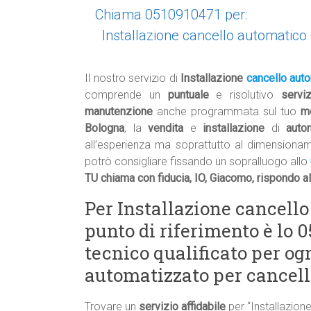
Chiama 0510910471 per:
Installazione cancello automatico
Il nostro servizio di
Installazione
cancello aut
comprende un
puntuale
e risolutivo
servi
manutenzione
anche programmata sul tuo
m
Bologna
, la
vendita
e
installazione
di
auto
all’esperienza ma soprattutto al dimensiona
potrò consigliare fissando un sopralluogo allo
TU chiama con fiducia, IO, Giacomo, rispondo a
Per Installazione cancello
punto di riferimento è lo 
tecnico qualificato per og
automatizzato per cancelli
Trovare un
servizio affidabile
per “Installazion