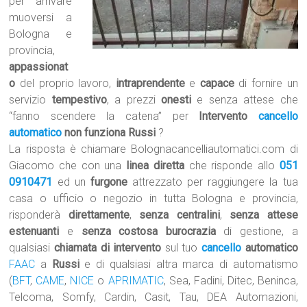
per arrivare
muoversi a
Bologna e
provincia,
appassionat
o
del proprio lavoro,
intraprendente
e
capace
di fornire un
servizio
tempestivo
, a prezzi
onesti
e senza attese che
“fanno scendere la catena” per
Intervento
cancello
automatico
non funziona Russi
?
La risposta è chiamare Bolognacancelliautomatici.com di
Giacomo che con una
linea diretta
che risponde allo
051
0910471
ed un
furgone
attrezzato per raggiungere la tua
casa o ufficio o negozio in tutta Bologna e provincia,
risponderà
direttamente
,
senza centralini
,
senza attese
estenuanti
e
senza costosa burocrazia
di gestione, a
qualsiasi
chiamata di intervento
sul tuo
cancello
automatico
FAAC
a
Russi
e di qualsiasi altra marca di automatismo
(
BFT
,
CAME
,
NICE
o
APRIMATIC
, Sea, Fadini, Ditec, Beninca,
Telcoma, Somfy, Cardin, Casit, Tau, DEA Automazioni,