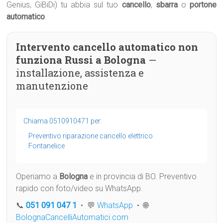
Genius, GiBiDi) tu abbia sul tuo
cancello
,
sbarra
o
portone
automatico
.
Intervento cancello automatico non
funziona Russi a Bologna
—
installazione, assistenza e
manutenzione
Chiama 0510910471 per:
Preventivo riparazione cancello elettrico
Fontanelice
Operiamo a
Bologna
e in provincia di BO. Preventivo
rapido con foto/video su WhatsApp.
📞
051 091 047 1
• 💬
WhatsApp
• 🌐
BolognaCancelliAutomatici.com