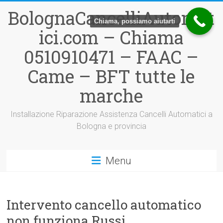
Vai
BolognaCancelliAutomat
al
Chiama, possiamo aiutarti
contenuto
ici.com – Chiama
0510910471 – FAAC –
Came – BFT tutte le
marche
Installazione Riparazione Assistenza Cancelli Automatici a
Bologna e provincia
Menu
Intervento cancello automatico
non funziona Russi