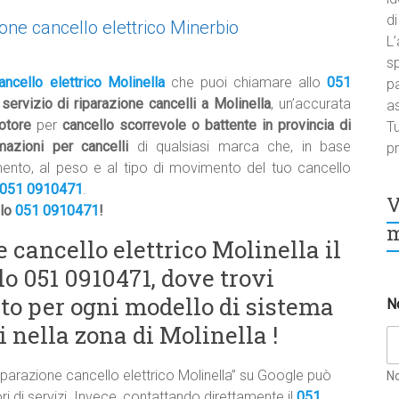
di
one cancello elettrico Minerbio
L’
sp
ancello elettrico Molinella
che puoi chiamare allo
051
pa
o
servizio di riparazione cancelli a Molinella
, un’accurata
a
otore
per
cancello scorrevole o battente in provincia di
Tu
mazioni per cancelli
di qualsiasi marca che, in base
pr
mento, al peso e al tipo di movimento del tuo cancello
051 0910471
.
V
llo
051 0910471
!
m
 cancello elettrico Molinella il
lo 051 0910471, dove trovi
to per ogni modello di sistema
N
 nella zona di Molinella !
iparazione cancello elettrico Molinella” su Google può
N
tori di servizi. Invece, contattando direttamente il
051