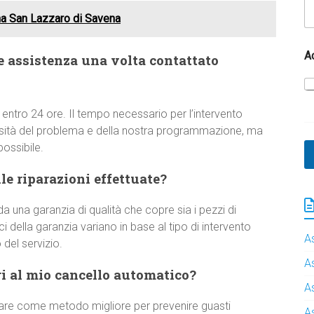
na San Lazzaro di Savena
A
e assistenza una volta contattato
 entro 24 ore. Il tempo necessario per l’intervento
ssità del problema e della nostra programmazione, ma
ossibile.
e riparazioni effettuate?
a una garanzia di qualità che copre sia i pezzi di
 della garanzia variano in base al tipo di intervento
A
del servizio.
A
i al mio cancello automatico?
A
are come metodo migliore per prevenire guasti
A