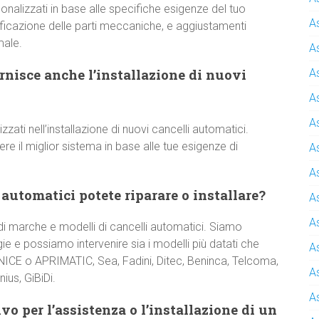
onalizzati in base alle specifiche esigenze del tuo
A
rificazione delle parti meccaniche, e aggiustamenti
male.
A
nisce anche l’installazione di nuovi
A
A
A
izzati nell’installazione di nuovi cancelli automatici.
 il miglior sistema in base alle tue esigenze di
A
A
 automatici potete riparare o installare?
A
A
 marche e modelli di cancelli automatici. Siamo
e e possiamo intervenire sia i modelli più datati che
A
 NICE o APRIMATIC, Sea, Fadini, Ditec, Beninca, Telcoma,
A
ius, GiBiDi.
A
o per l’assistenza o l’installazione di un