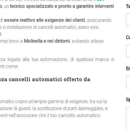
o
, un
tecnico specializzato e pronto a garantire interventi
T
di
essere reattivo alle esigenze dei clienti
, assicurando
 o installazione di cancelli automatici, siano essi
i.
C
empi brevi a
Molinella e nei dintorni
, evitando attese
za legata alla tua automazione, di qualsiasi marca in
nti come:
E
nza cancelli automatici offerto da
Sp
utomatici copre un’ampia gamma di esigenze, tra cui la
zione di guasti, la sostituzione di parti danneggiate, e
erti nell’assicurare che il tuo cancello automatico