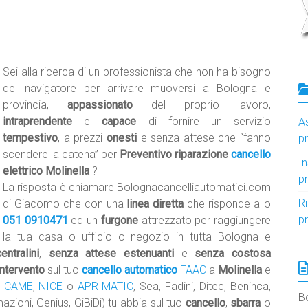
Sei alla ricerca di un professionista che non ha bisogno
del navigatore per arrivare muoversi a Bologna e
provincia,
appassionato
del proprio lavoro,
intraprendente
e
capace
di fornire un servizio
A
tempestivo
, a prezzi
onesti
e senza attese che “fanno
p
scendere la catena” per
Preventivo riparazione
cancello
I
elettrico Molinella
?
p
La risposta è chiamare Bolognacancelliautomatici.com
R
di Giacomo che con una
linea diretta
che risponde allo
p
051 0910471
ed un
furgone
attrezzato per raggiungere
la tua casa o ufficio o negozio in tutta Bologna e
ntralini
,
senza attese estenuanti
e
senza costosa
intervento
sul tuo
cancello automatico
FAAC
a
Molinella
e
,
CAME
,
NICE
o
APRIMATIC
, Sea, Fadini, Ditec, Beninca,
B
zioni, Genius, GiBiDi) tu abbia sul tuo
cancello
,
sbarra
o