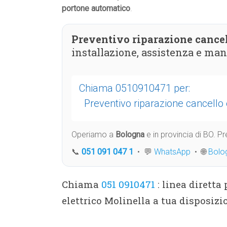
portone automatico
.
Preventivo riparazione cancel
installazione, assistenza e ma
Chiama 0510910471 per:
Preventivo riparazione cancello 
Operiamo a
Bologna
e in provincia di BO. 
📞
051 091 047 1
• 💬
WhatsApp
• 🌐
Bolo
Chiama
051 0910471
: linea diretta
elettrico Molinella a tua disposiz