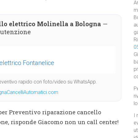
Am
ma
B
lo elettrico Molinella a Bologna
—
au
nutenzione
ga
Ri
0
Gi
ba
elettrico Fontanelice
p
c
Preventivo rapido con foto/video su WhatsApp.
Pe
gnaCancelliAutomatici.com
ri
l
 per Preventivo riparazione cancello
I 
ione, risponde Giacomo non un call center!
e
ut
id