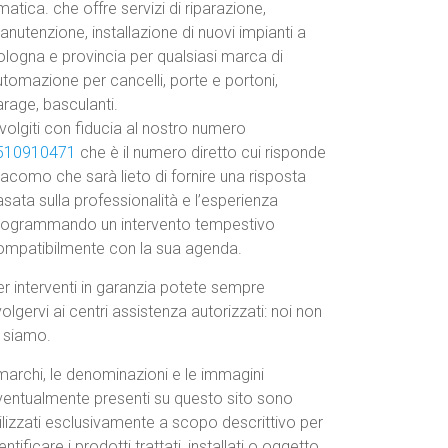
atica. che offre servizi di riparazione,
nutenzione, installazione di nuovi impianti a
ologna e provincia per qualsiasi marca di
tomazione per cancelli, porte e portoni,
rage, basculanti.
volgiti con fiducia al nostro numero
510910471
che è il numero diretto cui risponde
acomo che sarà lieto di fornire una risposta
sata sulla professionalità e l’esperienza
rogrammando un intervento tempestivo
ompatibilmente con la sua agenda.
r interventi in garanzia potete sempre
volgervi ai centri assistenza autorizzati: noi non
o siamo.
marchi, le denominazioni e le immagini
ventualmente presenti su questo sito sono
ilizzati esclusivamente a scopo descrittivo per
entificare i prodotti trattati, installati o oggetto