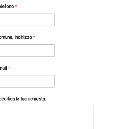
elefono
*
omune, indirizzo
*
mail
*
ecifica la tua richiesta: