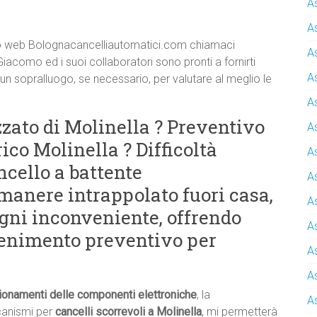
A
A
 sito web Bolognacancelliautomatici.com chiamaci
A
Giacomo ed i suoi collaboratori sono pronti a fornirti
A
 un sopralluogo, se necessario, per valutare al meglio le
A
zato di Molinella ? Preventivo
A
ico Molinella ? Difficoltà
A
ncello a battente
A
manere intrappolato fuori casa,
A
 ogni inconveniente, offrendo
A
tenimento preventivo per
A
A
ionamenti delle componenti elettroniche
, la
A
ccanismi per
cancelli scorrevoli a Molinella
, mi permetterà