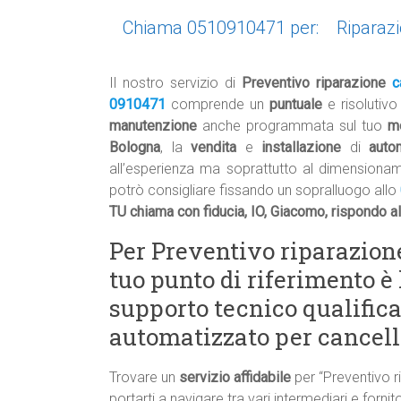
Chiama 0510910471 per:
Riparazi
Il nostro servizio di
Preventivo riparazione
c
0910471
comprende un
puntuale
e risolutiv
manutenzione
anche programmata sul tuo
m
Bologna
, la
vendita
e
installazione
di
auto
all’esperienza ma soprattutto al dimensiona
potrò consigliare fissando un sopralluogo allo
TU chiama con fiducia, IO, Giacomo, rispondo a
Per Preventivo riparazione
tuo punto di riferimento è 
supporto tecnico qualifica
automatizzato per cancelli
Trovare un
servizio affidabile
per “Preventivo r
portarti a navigare tra vari intermediari e forni