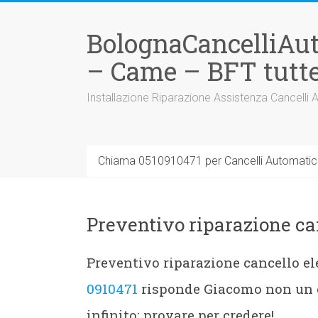
Vai
al
BolognaCancelliAu
contenuto
– Came – BFT tutte
Installazione Riparazione Assistenza Cancelli 
Chiama 0510910471 per Cancelli Automatici
Preventivo riparazione can
Preventivo riparazione cancello ele
0910471
risponde Giacomo non un c
infinito: provare per credere!