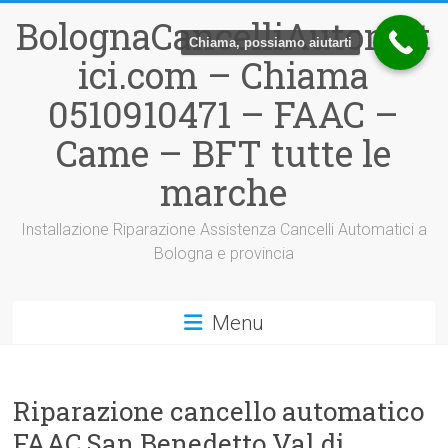
Vai
BolognaCancelliAutomat
al
Chiama, possiamo aiutarti
contenuto
ici.com – Chiama
0510910471 – FAAC –
Came – BFT tutte le
marche
Installazione Riparazione Assistenza Cancelli Automatici a
Bologna e provincia
Menu
Riparazione cancello automatico
FAAC San Benedetto Val di