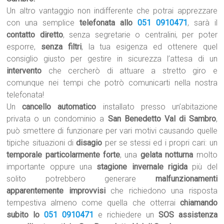
Un altro vantaggio non indifferente che potrai apprezzare
con una semplice
telefonata allo
051 0910471
, sarà il
contatto diretto
, senza segretarie o centralini, per poter
esporre,
senza filtri
, la tua esigenza ed ottenere quel
consiglio giusto per gestire in sicurezza l’attesa di un
intervento
che cercherò di attuare a stretto giro e
comunque nei tempi che potrò comunicarti nella nostra
telefonata!
Un
cancello automatico
installato presso un’abitazione
privata o un condominio a
San Benedetto Val di Sambro
,
può smettere di funzionare per vari motivi causando quelle
tipiche situazioni di
disagio
per se stessi ed i propri cari: un
temporale particolarmente forte
, una
gelata notturna
molto
importante oppure una
stagione invernale rigida
più del
solito potrebbero generare
malfunzionamenti
apparentemente improvvisi
che richiedono una risposta
tempestiva almeno come quella che otterrai
chiamando
subito lo
051 0910471
e richiedere un
SOS assistenza