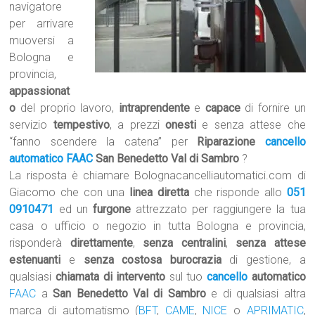
navigatore
per arrivare
muoversi a
Bologna e
provincia,
appassionat
o
del proprio lavoro,
intraprendente
e
capace
di fornire un
servizio
tempestivo
, a prezzi
onesti
e senza attese che
“fanno scendere la catena” per
Riparazione
cancello
automatico
FAAC
San Benedetto Val di Sambro
?
La risposta è chiamare Bolognacancelliautomatici.com di
Giacomo che con una
linea diretta
che risponde allo
051
0910471
ed un
furgone
attrezzato per raggiungere la tua
casa o ufficio o negozio in tutta Bologna e provincia,
risponderà
direttamente
,
senza centralini
,
senza attese
estenuanti
e
senza costosa burocrazia
di gestione, a
qualsiasi
chiamata di intervento
sul tuo
cancello
automatico
FAAC
a
San Benedetto Val di Sambro
e di qualsiasi altra
marca di automatismo (
BFT
,
CAME
,
NICE
o
APRIMATIC
,