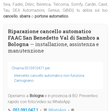
Sea, Fadini, Ditec, Beninca, Telcoma, Somfy, Cardin, Casit,
Tau, DEA Automazioni, Genius, GiBiDi) tu abbia sul tuo
cancello
,
sbarra
o
portone automatico
.
Riparazione cancello automatico
FAAC San Benedetto Val di Sambro a
Bologna
— installazione, assistenza e
manutenzione
Chiama 0510910471 per:
Intervento cancello automatico non funziona
Camugnano
Operiamo a
Bologna
e in provincia di BO. Preventivo
rapido con foto/video su WhatsApp.
📞
051 091 047 1
• 💬
WhatsApp
• 🌐