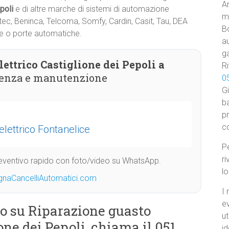
Am
epoli
e di altre marche di sistemi di automazione
ma
Ditec, Beninca, Telcoma, Somfy, Cardin, Casit, Tau, DEA
B
rre o porte automatiche.
au
ga
ettrico Castiglione dei Pepoli a
Ri
stenza e manutenzione
0
Gi
ba
p
c
elettrico Fontanelice
Pe
ri
Preventivo rapido con foto/video su WhatsApp.
l
gnaCancelliAutomatici.com
I 
e
o su Riparazione guasto
ut
one dei Pepoli, chiama il 051
id