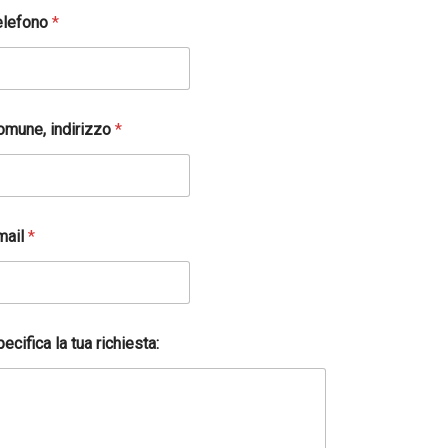
elefono
*
omune, indirizzo
*
mail
*
ecifica la tua richiesta: