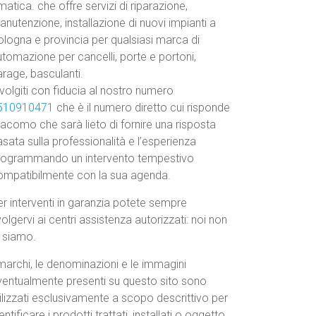
atica. che offre servizi di riparazione,
nutenzione, installazione di nuovi impianti a
ologna e provincia per qualsiasi marca di
tomazione per cancelli, porte e portoni,
rage, basculanti.
volgiti con fiducia al nostro numero
510910471
che è il numero diretto cui risponde
acomo che sarà lieto di fornire una risposta
sata sulla professionalità e l’esperienza
rogrammando un intervento tempestivo
ompatibilmente con la sua agenda.
r interventi in garanzia potete sempre
volgervi ai centri assistenza autorizzati: noi non
o siamo.
marchi, le denominazioni e le immagini
ventualmente presenti su questo sito sono
ilizzati esclusivamente a scopo descrittivo per
entificare i prodotti trattati, installati o oggetto