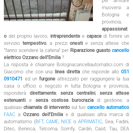
per arrivare
muoversi a
Bologna e
provincia,
appassionat
o
del proprio lavoro,
intraprendente
e
capace
di fornire un
servizio
tempestivo
, a prezzi
onesti
e senza attese che
“fanno scendere la catena” per
Riparazione guasto
cancello
elettrico Ozzano dell’Emilia
?
La risposta è chiamare Bolognacancelliautomatici.com di
Giacomo che con una
linea diretta
che risponde allo
051
0910471
ed un
furgone
attrezzato per raggiungere la tua
casa o ufficio o negozio in tutta Bologna e provincia,
risponderà
direttamente
,
senza centralini
,
senza attese
estenuanti
e
senza costosa burocrazia
di gestione, a
qualsiasi
chiamata di intervento
sul tuo
cancello automatico
FAAC
a
Ozzano dell’Emilia
e di qualsiasi altra marca di
automatismo (
BFT
,
CAME
,
NICE
o
APRIMATIC
, Sea, Fadini,
Ditec, Beninca, Telcoma, Somfy, Cardin, Casit, Tau, DEA