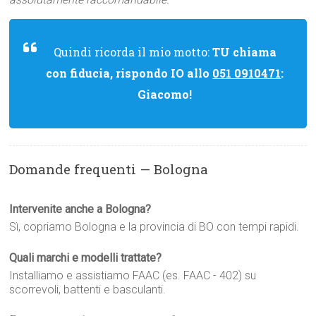
Quindi ricorda il mio motto:
TU chiama
con fiducia, rispondo IO allo
051 0910471
:
Giacomo!
Domande frequenti — Bologna
Intervenite anche a Bologna?
Sì, copriamo Bologna e la provincia di BO con tempi rapidi.
Quali marchi e modelli trattate?
Installiamo e assistiamo FAAC (es. FAAC - 402) su
scorrevoli, battenti e basculanti.