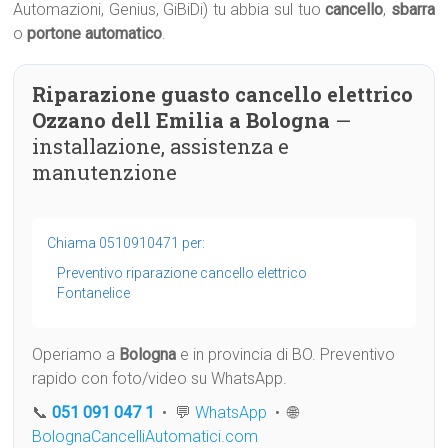
Automazioni, Genius, GiBiDi) tu abbia sul tuo
cancello
,
sbarra
o
portone automatico
.
Riparazione guasto cancello elettrico
Ozzano dell Emilia a Bologna
—
installazione, assistenza e
manutenzione
Chiama 0510910471 per:
Preventivo riparazione cancello elettrico
Fontanelice
Operiamo a
Bologna
e in provincia di BO. Preventivo
rapido con foto/video su WhatsApp.
📞
051 091 047 1
• 💬
WhatsApp
• 🌐
BolognaCancelliAutomatici.com