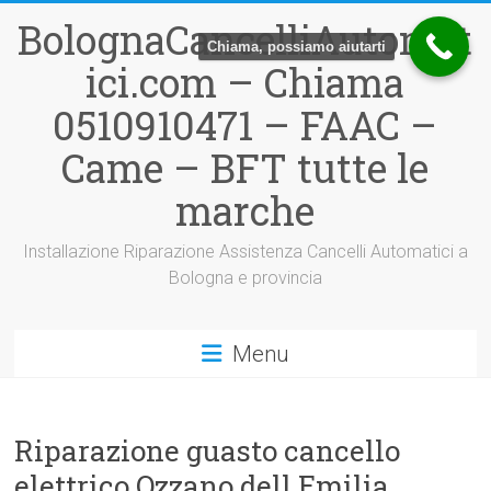
Vai
BolognaCancelliAutomat
al
Chiama, possiamo aiutarti
contenuto
ici.com – Chiama
0510910471 – FAAC –
Came – BFT tutte le
marche
Installazione Riparazione Assistenza Cancelli Automatici a
Bologna e provincia
Menu
Riparazione guasto cancello
elettrico Ozzano dell Emilia