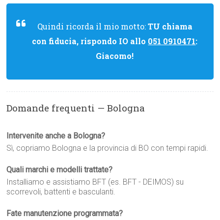
Quindi ricorda il mio motto:
TU chiama
con fiducia, rispondo IO allo
051 0910471
:
Giacomo!
Domande frequenti — Bologna
Intervenite anche a Bologna?
Sì, copriamo Bologna e la provincia di BO con tempi rapidi.
Quali marchi e modelli trattate?
Installiamo e assistiamo BFT (es. BFT - DEIMOS) su
scorrevoli, battenti e basculanti.
Fate manutenzione programmata?