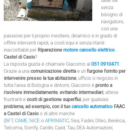
delle vie
senza
bisogno di
navigatore,
con una
passione per il proprio mestiere, dinamico e in grado di
offrire interventi rapidi, a costi equi e senza ritardi
inaccettabili per
Riparazione
motore cancello elettrico
Castel di Casio
?
La risposta giusta è chiamare Giacomo al
051 0910471
.
Grazie a una
comunicazione diretta
e un
furgone fornito per
intervenire presso la tua abitazione
, ufficio o negozio in
tutta l’area di Bologna e dintorni, Giacomo è
pronto a
risolvere immediatamente
,
evitando intermediari
, attese
frustranti e
costi di gestione superflui
, per qualsiasi
problema, ad esempio, con il tuo
cancello automatico
FAAC
a Castel di Casio
o di altre marche
(
BFT
,
CAME
,
NICE
o
APRIMATIC
, Sea, Fadini, Ditec, Beninca,
Telcoma, Somfy, Cardin, Casit, Tau, DEA Automazioni,