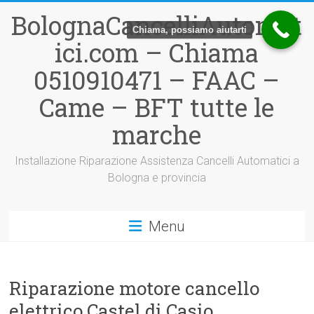
Vai
BolognaCancelliAutomat
al
Chiama, possiamo aiutarti
contenuto
ici.com – Chiama
0510910471 – FAAC –
Came – BFT tutte le
marche
Installazione Riparazione Assistenza Cancelli Automatici a
Bologna e provincia
Menu
Riparazione motore cancello
elettrico Castel di Casio