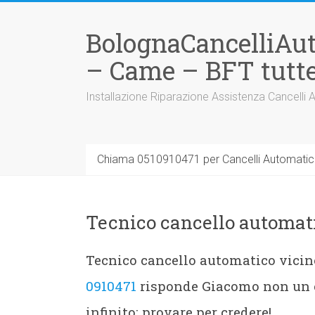
Vai
al
BolognaCancelliAu
contenuto
– Came – BFT tutte
Installazione Riparazione Assistenza Cancelli 
Chiama 0510910471 per Cancelli Automatici
Tecnico cancello automat
Tecnico cancello automatico vicin
0910471
risponde Giacomo non un c
infinito: provare per credere!