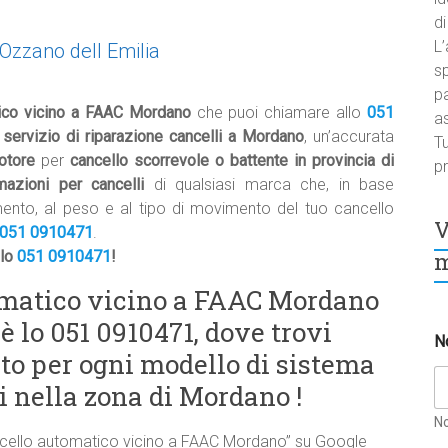
di
L’
 Ozzano dell Emilia
sp
pa
tico vicino a FAAC Mordano
che puoi chiamare allo
051
a
o
servizio di riparazione cancelli a Mordano
, un’accurata
Tu
otore
per
cancello scorrevole o battente in provincia di
pr
mazioni per cancelli
di qualsiasi marca che, in base
mento, al peso e al tipo di movimento del tuo cancello
V
051 0910471
.
m
llo
051 0910471
!
omatico vicino a FAAC Mordano
 è lo 051 0910471, dove trovi
N
to per ogni modello di sistema
i nella zona di Mordano !
N
cello automatico vicino a FAAC Mordano” su Google