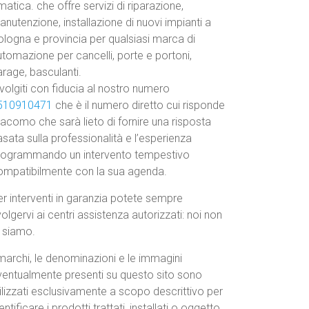
atica. che offre servizi di riparazione,
nutenzione, installazione di nuovi impianti a
ologna e provincia per qualsiasi marca di
tomazione per cancelli, porte e portoni,
rage, basculanti.
volgiti con fiducia al nostro numero
510910471
che è il numero diretto cui risponde
acomo che sarà lieto di fornire una risposta
sata sulla professionalità e l’esperienza
rogrammando un intervento tempestivo
ompatibilmente con la sua agenda.
r interventi in garanzia potete sempre
volgervi ai centri assistenza autorizzati: noi non
o siamo.
marchi, le denominazioni e le immagini
ventualmente presenti su questo sito sono
ilizzati esclusivamente a scopo descrittivo per
entificare i prodotti trattati, installati o oggetto