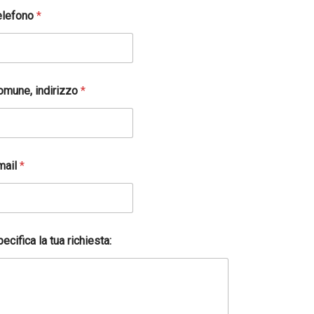
elefono
*
omune, indirizzo
*
mail
*
ecifica la tua richiesta: