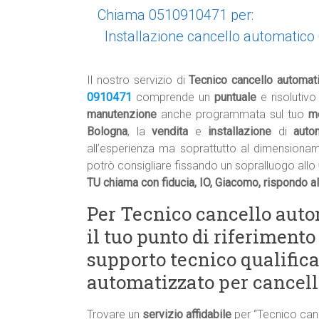
Chiama 0510910471 per:
Installazione cancello automatico
Il nostro servizio di
Tecnico cancello automa
0910471
comprende un
puntuale
e risolutiv
manutenzione
anche programmata sul tuo
m
Bologna
, la
vendita
e
installazione
di
auto
all’esperienza ma soprattutto al dimensiona
potrò consigliare fissando un sopralluogo allo
TU chiama con fiducia, IO, Giacomo, rispondo a
Per Tecnico cancello aut
il tuo punto di riferimento
supporto tecnico qualifica
automatizzato per cancell
Trovare un
servizio affidabile
per “Tecnico can