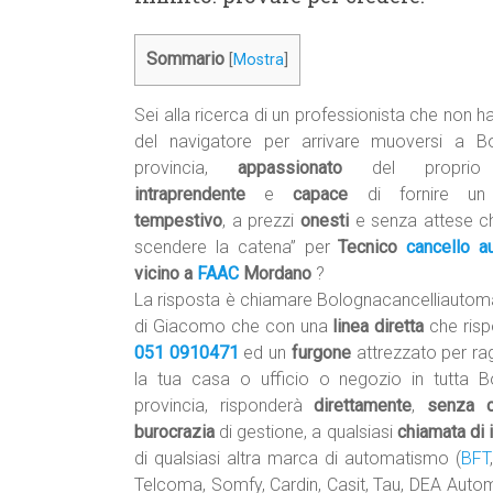
Sommario
[
Mostra
]
Sei alla ricerca di un professionista che non 
del navigatore per arrivare muoversi a B
provincia,
appassionato
del proprio 
intraprendente
e
capace
di fornire un 
tempestivo
, a prezzi
onesti
e senza attese c
scendere la catena” per
Tecnico
cancello a
vicino a
FAAC
Mordano
?
La risposta è chiamare Bolognacancelliautom
di Giacomo che con una
linea diretta
che risp
051 0910471
ed un
furgone
attrezzato per ra
la tua casa o ufficio o negozio in tutta 
provincia, risponderà
direttamente
,
senza ce
burocrazia
di gestione, a qualsiasi
chiamata di 
di qualsiasi altra marca di automatismo (
BFT
Telcoma, Somfy, Cardin, Casit, Tau, DEA Automa