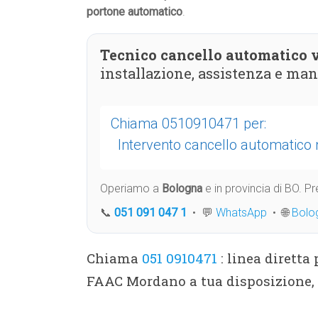
portone automatico
.
Tecnico cancello automatico 
installazione, assistenza e ma
Chiama 0510910471 per:
Intervento cancello automatic
Operiamo a
Bologna
e in provincia di BO. 
📞
051 091 047 1
• 💬
WhatsApp
• 🌐
Bolo
Chiama
051 0910471
: linea diretta
FAAC Mordano a tua disposizione, 