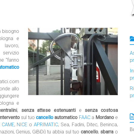
ha bisogno
ologna e
lavoro,
servizio
A
he “fanno
p
utomatico
I
p
atici.com
R
onde allo
p
ggiungere
Bologna e
ntralini
,
senza attese estenuanti
e
senza costosa
intervento
sul tuo
cancello
automatico
FAAC
a
Mordano
e
,
CAME
,
NICE
o
APRIMATIC
, Sea, Fadini, Ditec, Beninca,
B
zioni, Genius, GiBiDi) tu abbia sul tuo
cancello
,
sbarra
o