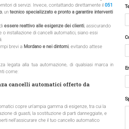
ornitori di servizi. Invece, contattando direttamente il
051
T
o
, un
tecnico specializzato e pronto a garantire interventi
di
essere reattivo alle esigenze dei clienti
, assicurando
 o installazione di cancelli automatici, siano essi
C
i.
empi brevi a
Mordano e nei dintorni
, evitando attese
za legata alla tua automazione, di qualsiasi marca in
E
nti come:
nza cancelli automatici offerto da
Sp
utomatici copre un’ampia gamma di esigenze, tra cui la
zione di guasti, la sostituzione di parti danneggiate, e
erti nell’assicurare che il tuo cancello automatico