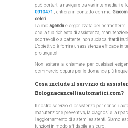
può portarti a navigare tra vari intermediari e f
0910471
, entrerai in contatto con me,
Giacom
celeri
.
La mia
agenda
è organizzata per permettermi 
che la tua richiesta di assistenza, manutenzione
scorrevoli o a battente, non subisca ritardi inutil
L’obiettivo è fornire un’assistenza efficace in t
prolungate!
Non esitare a chiamare per qualsiasi esigen
commercio oppure per le domande più freque
Cosa include il servizio di assiste
Bolognacancelliautomatici.com?
Il nostro servizio di assistenza per cancelli a
manutenzione preventiva, la diagnosi e la ripara
l’aggiornamento di sistemi esistenti. Siamo esp
funzioni in modo affidabile e sicuro.