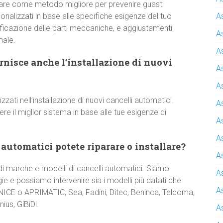
are come metodo migliore per prevenire guasti
onalizzati in base alle specifiche esigenze del tuo
A
rificazione delle parti meccaniche, e aggiustamenti
A
male.
A
nisce anche l’installazione di nuovi
A
A
izzati nell’installazione di nuovi cancelli automatici.
A
 il miglior sistema in base alle tue esigenze di
A
A
 automatici potete riparare o installare?
A
 marche e modelli di cancelli automatici. Siamo
A
e e possiamo intervenire sia i modelli più datati che
A
 NICE o APRIMATIC, Sea, Fadini, Ditec, Beninca, Telcoma,
ius, GiBiDi.
A