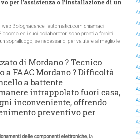
o per l’assistenza o l’installazione di un
A
A
A
 sito web Bolognacancelliautomatici.com chiamaci
Giacomo ed i suoi collaboratori sono pronti a fornirti
A
 un sopralluogo, se necessario, per valutare al meglio le
A
A
zzato di Mordano ? Tecnico
A
o a FAAC Mordano ? Difficoltà
A
ncello a battente
A
manere intrappolato fuori casa,
 ogni inconveniente, offrendo
A
tenimento preventivo per
A
A
A
ionamenti delle componenti elettroniche
, la