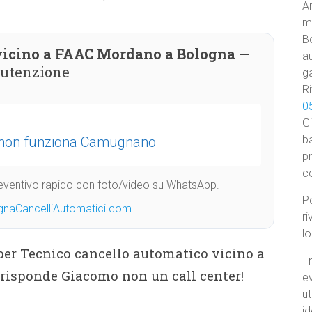
Am
ma
B
vicino a FAAC Mordano a Bologna
—
au
nutenzione
ga
Ri
0
Gi
ba
o non funziona Camugnano
p
c
Preventivo rapido con foto/video su WhatsApp.
Pe
gnaCancelliAutomatici.com
ri
l
 per Tecnico cancello automatico vicino a
I 
risponde Giacomo non un call center!
e
ut
id