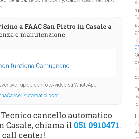
Ditec, Beninca, Telcoma, Somfy, Cardin, Casit, Tau, DEA
Am
e.
ma
B
au
icino a FAAC San Pietro in Casale a
ga
stenza e manutenzione
Ri
0
Gi
ba
o non funziona Camugnano
p
c
Preventivo rapido con foto/video su WhatsApp.
Pe
gnaCancelliAutomatici.com
ri
l
u Tecnico cancello automatico
I 
n Casale, chiama il
051 0910471
:
e
ut
call center!
id