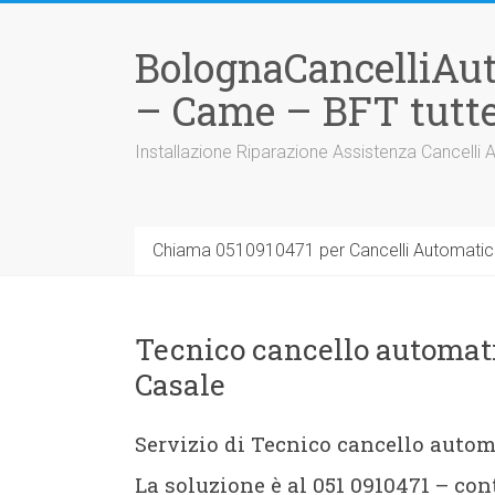
Vai
al
BolognaCancelliAu
contenuto
– Came – BFT tutte
Installazione Riparazione Assistenza Cancelli 
Chiama 0510910471 per Cancelli Automatici
Tecnico cancello automati
Casale
Servizio di Tecnico cancello autom
La soluzione è al 051 0910471 – co