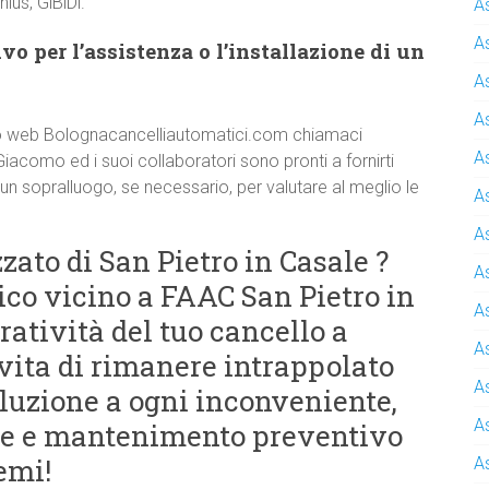
ius, GiBiDi.
A
A
o per l’assistenza o l’installazione di un
A
A
 sito web Bolognacancelliautomatici.com chiamaci
A
Giacomo ed i suoi collaboratori sono pronti a fornirti
 un sopralluogo, se necessario, per valutare al meglio le
A
A
zato di San Pietro in Casale ?
A
co vicino a FAAC San Pietro in
A
eratività del tuo cancello a
A
vita di rimanere intrappolato
A
soluzione a ogni inconveniente,
A
ate e mantenimento preventivo
emi!
A