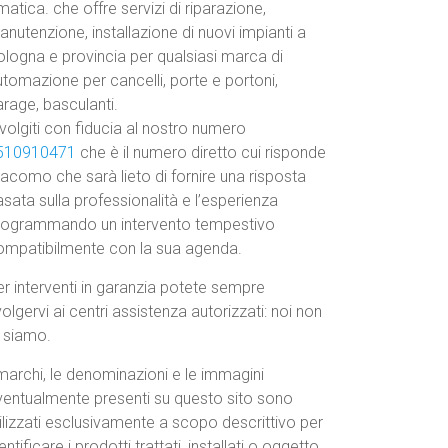
atica. che offre servizi di riparazione,
nutenzione, installazione di nuovi impianti a
ologna e provincia per qualsiasi marca di
tomazione per cancelli, porte e portoni,
rage, basculanti.
volgiti con fiducia al nostro numero
510910471
che è il numero diretto cui risponde
acomo che sarà lieto di fornire una risposta
sata sulla professionalità e l’esperienza
rogrammando un intervento tempestivo
ompatibilmente con la sua agenda.
r interventi in garanzia potete sempre
volgervi ai centri assistenza autorizzati: noi non
o siamo.
marchi, le denominazioni e le immagini
ventualmente presenti su questo sito sono
ilizzati esclusivamente a scopo descrittivo per
entificare i prodotti trattati, installati o oggetto