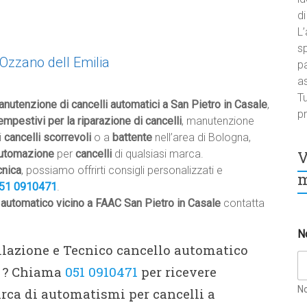
di
L’
sp
 Ozzano dell Emilia
pa
a
Tu
anutenzione di cancelli automatici a San Pietro in Casale
,
pr
empestivi per la riparazione di cancelli
, manutenzione
i
cancelli scorrevoli
o a
battente
nell’area di Bologna,
V
automazione
per
cancelli
di qualsiasi marca.
cnica
, possiamo offrirti consigli personalizzati e
m
51 0910471
.
 automatico vicino a FAAC San Pietro in Casale
contatta
N
allazione e Tecnico cancello automatico
e ? Chiama
051 0910471
per ricevere
N
rca di automatismi per cancelli a