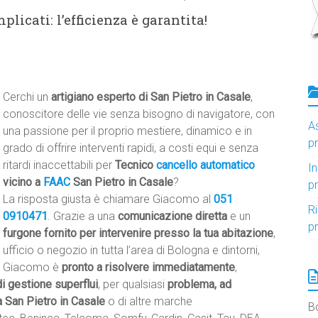
licati: l’efficienza è garantita!
Cerchi un
artigiano esperto di San Pietro in Casale
,
conoscitore delle vie senza bisogno di navigatore, con
A
una passione per il proprio mestiere, dinamico e in
p
grado di offrire interventi rapidi, a costi equi e senza
ritardi inaccettabili per
Tecnico
cancello automatico
I
vicino a
FAAC
San Pietro in Casale
?
p
La risposta giusta è chiamare Giacomo al
051
R
0910471
. Grazie a una
comunicazione diretta
e un
p
furgone fornito per intervenire presso la tua abitazione
,
ufficio o negozio in tutta l’area di Bologna e dintorni,
Giacomo è
pronto a risolvere immediatamente
,
di gestione superflui
, per qualsiasi
problema, ad
 San Pietro in Casale
o di altre marche
B