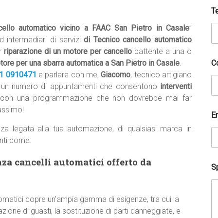
T
cello automatico vicino a FAAC San Pietro in Casale
”
d intermediari di servizi
di Tecnico cancello automatico
r
riparazione di un motore per cancello
battente a una o
C
tore per una sbarra automatica a San Pietro in Casale
.
1 0910471
e parlare con me,
Giacomo
, tecnico artigiano
n un numero di appuntamenti che consentono
interventi
con una programmazione che non dovrebbe mai far
massimo!
E
za legata alla tua automazione, di qualsiasi marca in
nti come:
nza cancelli automatici offerto da
Sp
utomatici copre un’ampia gamma di esigenze, tra cui la
zione di guasti, la sostituzione di parti danneggiate, e