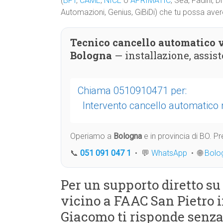
(
BFT
,
CAME
,
NICE
o
APRIMATIC
, Sea, Fadini, 
Automazioni, Genius, GiBiDi) che tu possa aver
Tecnico cancello automatico v
Bologna
— installazione, assi
Chiama 0510910471 per:
Intervento cancello automatic
Operiamo a
Bologna
e in provincia di BO. 
📞
051 091 047 1
• 💬
WhatsApp
• 🌐
Bolo
Per un supporto diretto s
vicino a FAAC San Pietro i
Giacomo ti risponde senza 