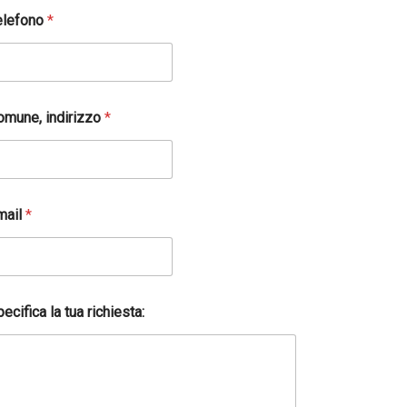
elefono
*
omune, indirizzo
*
mail
*
ecifica la tua richiesta: