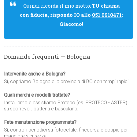
Quindi ricorda il mio motto:
TU chiama
con fiducia, rispondo IO allo
051 0910471
:
Giacomo!
Domande frequenti — Bologna
Intervenite anche a Bologna?
Sì, copriamo Bologna e la provincia di BO con tempi rapidi.
Quali marchi e modelli trattate?
Installiamo e assistiamo Proteco (es. PROTECO - ASTER)
su scorrevoli, battenti e basculanti.
Fate manutenzione programmata?
Sì, controlli periodici su fotocellule, finecorsa e coppie per
maggiore sicurezza.