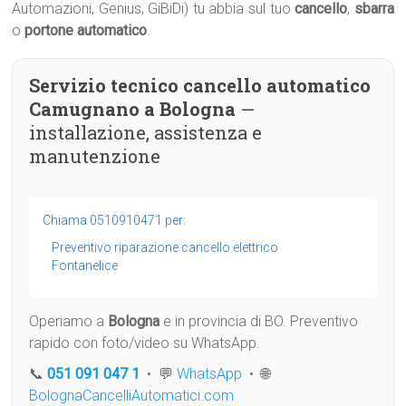
Automazioni, Genius, GiBiDi) tu abbia sul tuo
cancello
,
sbarra
o
portone automatico
.
Servizio tecnico cancello automatico
Camugnano a Bologna
—
installazione, assistenza e
manutenzione
Chiama 0510910471 per:
Preventivo riparazione cancello elettrico
Fontanelice
Operiamo a
Bologna
e in provincia di BO. Preventivo
rapido con foto/video su WhatsApp.
📞
051 091 047 1
• 💬
WhatsApp
• 🌐
BolognaCancelliAutomatici.com