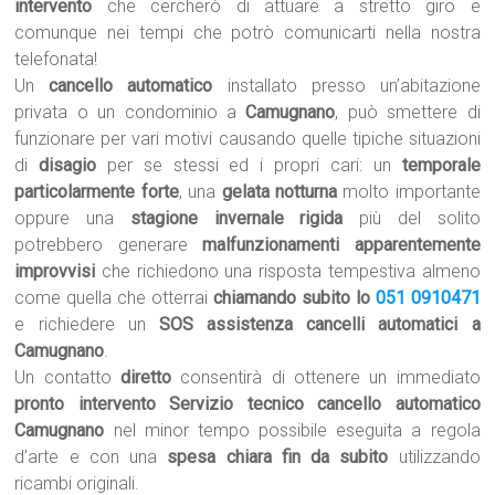
intervento
che cercherò di attuare a stretto giro e
comunque nei tempi che potrò comunicarti nella nostra
telefonata!
Un
cancello automatico
installato presso un’abitazione
privata o un condominio a
Camugnano
, può smettere di
funzionare per vari motivi causando quelle tipiche situazioni
di
disagio
per se stessi ed i propri cari: un
temporale
particolarmente forte
, una
gelata notturna
molto importante
oppure una
stagione invernale rigida
più del solito
potrebbero generare
malfunzionamenti apparentemente
improvvisi
che richiedono una risposta tempestiva almeno
come quella che otterrai
chiamando subito lo
051 0910471
e richiedere un
SOS assistenza cancelli automatici a
Camugnano
.
Un contatto
diretto
consentirà di ottenere un immediato
pronto intervento Servizio tecnico cancello automatico
Camugnano
nel minor tempo possibile eseguita a regola
d’arte e con una
spesa chiara fin da subito
utilizzando
ricambi originali.