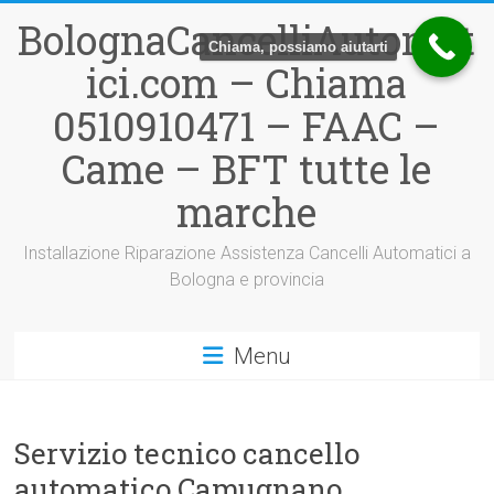
Vai
BolognaCancelliAutomat
al
Chiama, possiamo aiutarti
contenuto
ici.com – Chiama
0510910471 – FAAC –
Came – BFT tutte le
marche
Installazione Riparazione Assistenza Cancelli Automatici a
Bologna e provincia
Menu
Servizio tecnico cancello
automatico Camugnano