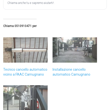
Chiama anche tu e sapremo aiutarti!.
Chiama 0510910471 per
Tecnico cancello automatico
Installazione cancello
vicino a FAAC Camugnano
automatico Camugnano