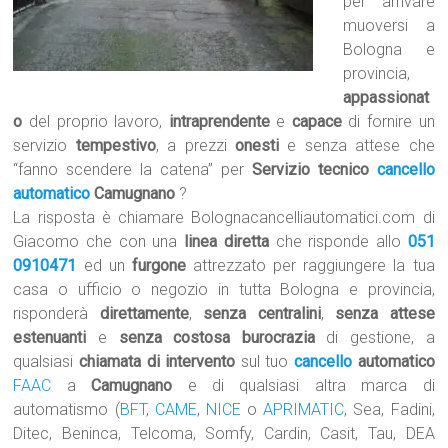
per arrivare
muoversi a
Bologna e
provincia,
appassionat
o
del proprio lavoro,
intraprendente
e
capace
di fornire un
servizio
tempestivo
, a prezzi
onesti
e senza attese che
“fanno scendere la catena” per
Servizio tecnico
cancello
automatico
Camugnano
?
La risposta è chiamare Bolognacancelliautomatici.com di
Giacomo che con una
linea diretta
che risponde allo
051
0910471
ed un
furgone
attrezzato per raggiungere la tua
casa o ufficio o negozio in tutta Bologna e provincia,
risponderà
direttamente
,
senza centralini
,
senza attese
estenuanti
e
senza costosa burocrazia
di gestione, a
qualsiasi
chiamata di intervento
sul tuo
cancello
automatico
FAAC
a
Camugnano
e di qualsiasi altra marca di
automatismo (
BFT
,
CAME
,
NICE
o
APRIMATIC
, Sea, Fadini,
Ditec, Beninca, Telcoma, Somfy, Cardin, Casit, Tau, DEA